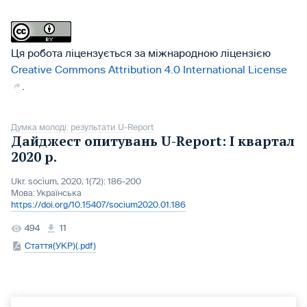
Ця робота ліцензується за міжнародною ліцензією
Creative Commons Attribution 4.0 International License
.
Думка молоді: результати U-Report
Дайджест опитувань U-Report: І квартал
2020 р.
Ukr. socìum, 2020, 1(72): 186-200
Мова:
Українська
https://doi.org/10.15407/socium2020.01.186
494
11
Стаття(УКР)(.pdf)