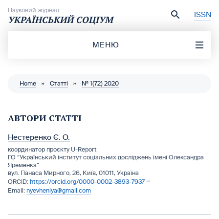
Перейти до вмісту
Науковий журнал
ISSN
УКРАЇНСЬКИЙ СОЦІУМ
МЕНЮ
Home
»
Статті
»
№ 1(72) 2020
АВТОРИ СТАТТІ
Нестеренко Є. О.
координатор проєкту U-Report
ГО “Український інститут соціальних досліджень імені Олександра
Яременка”
вул. Панаса Мирного, 26, Київ, 01011, Україна
https://orcid.org/0000-0002-3893-7937
nyevheniya@gmail.com