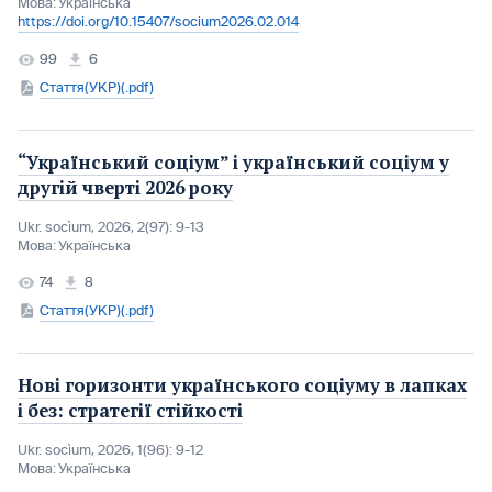
Мова:
Українська
https://doi.org/10.15407/socium2026.02.014
99
6
Стаття(УКР)(.pdf)
“Український соціум” і український соціум у
другій чверті 2026 року
Ukr. socìum, 2026, 2(97): 9-13
Мова:
Українська
74
8
Стаття(УКР)(.pdf)
Нові горизонти українського соціуму в лапках
і без: стратегії стійкості
Ukr. socìum, 2026, 1(96): 9-12
Мова:
Українська