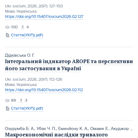
Ukr. socìum, 2026, 2(97): 127-150
Мова:
Українська
https://doi.org/10.15407/socium2026.02.127
100
4
Стаття(УКР)(.pdf)
Дідківська О. Г.
Інтегральний індикатор AROPE та перспективи
його застосування в Україні
Ukr. socìum, 2026, 2(97): 112-126
Мова:
Українська
https://doi.org/10.15407/socium2026.02.112
89
3
Стаття(УКР)(.pdf)
Озурумба Б. А.
,
Убах Ч. П.
,
Еменйону К. А.
,
Омаме Е.
,
Акуджор Дж. К.
Макроекономічні наслідки тривалого