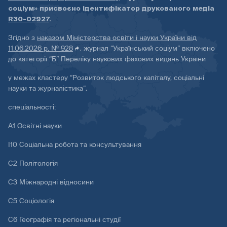
соціум» присвоєно ідентифікатор друкованого медіа
R30-02927
.
Згідно з
наказом Міністерства освіти і науки України від
11.06.2026 р. № 928
, журнал “Український соціум” включено
до категорії “Б” Переліку наукових фахових видань України
у межах кластеру “Розвиток людського капіталу, соціальні
науки та журналістика”,
спеціальності:
А1 Освітні науки
І10 Соціальна робота та консультування
С2 Політологія
С3 Міжнародні відносини
С5 Соціологія
С6 Географія та регіональні студії