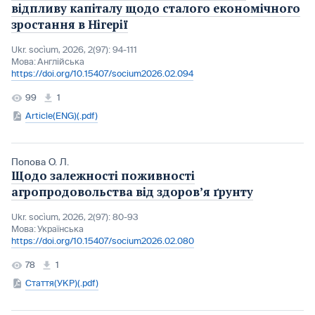
відпливу капіталу щодо сталого економічного
зростання в Нігерії
Ukr. socìum, 2026, 2(97): 94-111
Мова:
Англійська
https://doi.org/10.15407/socium2026.02.094
99
1
Article(ENG)(.pdf)
Попова О. Л.
Щодо залежності поживності
агропродовольства від здоров’я ґрунту
Ukr. socìum, 2026, 2(97): 80-93
Мова:
Українська
https://doi.org/10.15407/socium2026.02.080
78
1
Стаття(УКР)(.pdf)