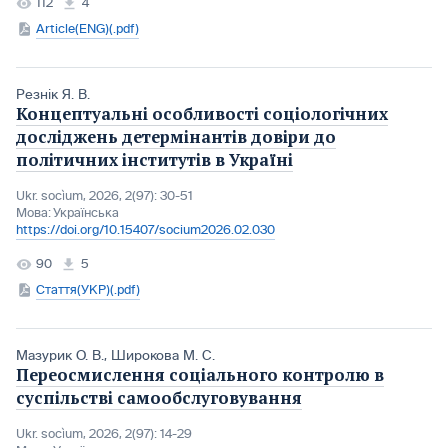
112
4
Article(ENG)(.pdf)
Резнік Я. В.
Концептуальні особливості соціологічних
досліджень детермінантів довіри до
політичних інститутів в Україні
Ukr. socìum, 2026, 2(97): 30-51
Мова:
Українська
https://doi.org/10.15407/socium2026.02.030
90
5
Стаття(УКР)(.pdf)
Мазурик О. В.
,
Широкова М. С.
Переосмислення соціального контролю в
суспільстві самообслуговування
Ukr. socìum, 2026, 2(97): 14-29