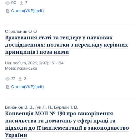
90
7
Стаття(УКР)(.pdf)
Стрельник О. О.
Врахування статі та гендеру у наукових
дослідженнях: нотатки з перекладу керівних
принципів і поза ними
Ukr. socìum, 2026, 2(97): 151-154
Мова:
Українська
77
3
Стаття(УКР)(.pdf)
Близнюк В. В.
,
Гук Л. П.
,
Бурлай Т. В.
Конвенція МОП № 190 про викорінення
насильства та домагань у сфері праці та
підходи до її імплементації в законодавство
України