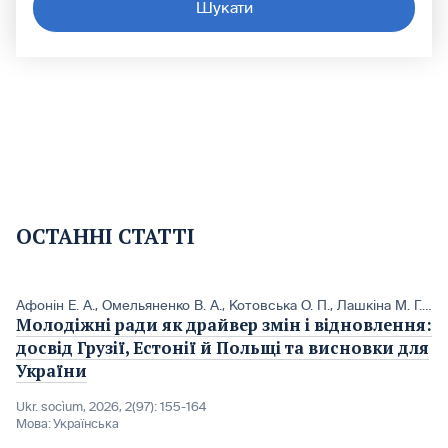
Шукати
ОСТАННІ СТАТТІ
Афонін Е. А.
,
Омельяненко В. А.
,
Котовська О. П.
,
Лашкіна М. Г.
,
Ан
Молодіжні ради як драйвер змін і відновлення:
досвід Грузії, Естонії й Польщі та висновки для
України
Ukr. socìum, 2026, 2(97): 155-164
Мова:
Українська