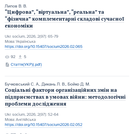
Липов В. В.
“Цифрова”, “віртуальна”, “реальна” та
“фізична” комплементарні складові сучасної
економіки
Ukr. socìum, 2026, 2(97): 65-79
Мова:
Українська
https://doi.org/10.15407/socium2026.02.065
92
5
Стаття(УКР)(.pdf)
Бучковський С. А.
,
Дикань Л. В.
,
Бойко Д. М.
Соціальні фактори організаційних змін на
підприємствах в умовах війни: методологічні
проблеми дослідження
Ukr. socìum, 2026, 2(97): 52-64
Мова:
Англійська
https://doi.org/10.15407/socium2026.02.052