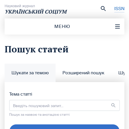
Перейти до вмісту
Науковий журнал
ISSN
УКРАЇНСЬКИЙ СОЦІУМ
МЕНЮ
Пошук статей
Шукати за темою
Розширений пошук
Шука
Шукати за темою
Тема статті
Пошук за назвою та анотацією статті