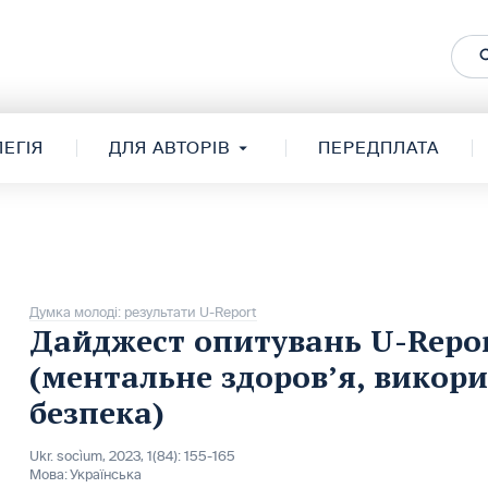
ЕГІЯ
ДЛЯ АВТОРІВ
ПЕРЕДПЛАТА
Думка молоді: результати U-Report
Дайджест опитувань U-Report
(ментальне здоров’я, викор
безпека)
Ukr. socìum, 2023, 1(84): 155-165
Мова:
Українська