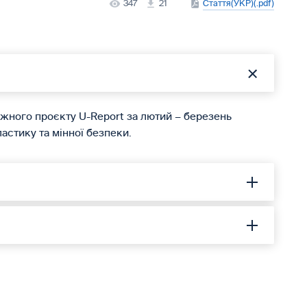
347
21
Стаття(УКР)(.pdf)
іжного проєкту U-Report за лютий – березень
астику та мінної безпеки.