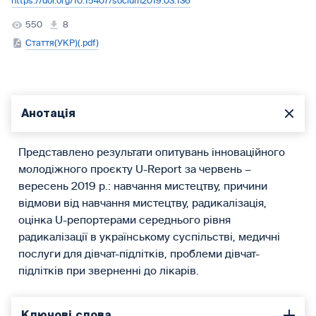
https://doi.org/10.15407/socium2019.03.136
550
8
Стаття(УКР)(.pdf)
Анотація
Представлено результати опитувань інноваційного
молодіжного проєкту U-Report за червень –
вересень 2019 р.: навчання мистецтву, причини
відмови від навчання мистецтву, радикалізація,
оцінка U-репортерами середнього рівня
радикалізації в українському суспільстві, медичні
послуги для дівчат-підлітків, проблеми дівчат-
підлітків при зверненні до лікарів.
Ключові слова