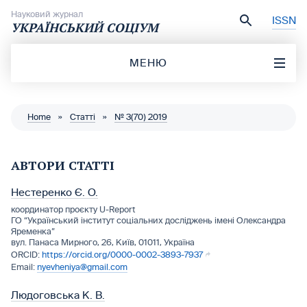
Перейти до вмісту
Науковий журнал
ISSN
УКРАЇНСЬКИЙ СОЦІУМ
МЕНЮ
Home
»
Статті
»
№ 3(70) 2019
АВТОРИ СТАТТІ
Нестеренко Є. О.
координатор проєкту U-Report
ГО “Український інститут соціальних досліджень імені Олександра
Яременка”
вул. Панаса Мирного, 26, Київ, 01011, Україна
https://orcid.org/0000-0002-3893-7937
nyevheniya@gmail.com
Людоговська К. В.