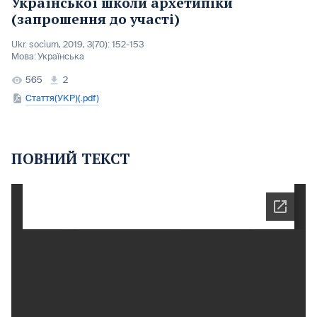
Української школи архетипіки
(запрошення до участі)
Ukr. socìum, 2019, 3(70): 152-153
Мова:
Українська
565
2
Стаття(УКР)(.pdf)
ПОВНИЙ ТЕКСТ