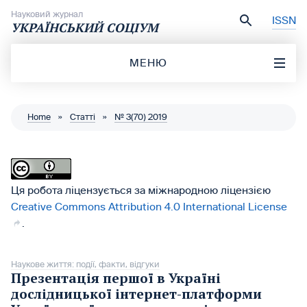
Перейти до вмісту
Науковий журнал
ISSN
УКРАЇНСЬКИЙ СОЦІУМ
МЕНЮ
Home
»
Статті
»
№ 3(70) 2019
Ця робота ліцензується за міжнародною ліцензією
Creative Commons Attribution 4.0 International License
.
Наукове життя: події, факти, відгуки
Презентація першої в Україні
дослідницької інтернет-платформи