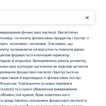
мірювання фінансової інклюзії. Висвітлено
позиції та попиту фінансових продуктів і послуг з
рел, позитивів і негативів. З’ясовано, що
попиту, незважаючи на відсутність повноти даних
инципом формується ключовий індикатор
складові й недоліки. Виокремлено рівень розвитку
фінансової культури населення як важливі аспекти
ірювання фінансової інклюзії ґрунтується на
икористання й відповідності фінансових послуг,
 бізнесом. Узагальнено основні переваги
ксклюзії) та існуючі обмеження вимірювання
особливостей країни, брак комплексного
та представлено показники фінансової інклюзії в