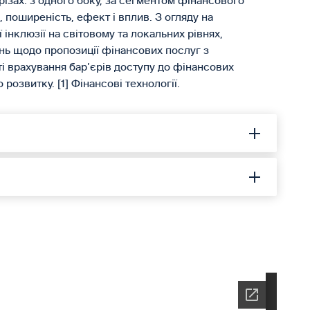
різах: з одного боку, за сегментом фінансового
ь, поширеність, ефект і вплив. З огляду на
інклюзії на світовому та локальних рівнях,
нь щодо пропозиції фінансових послуг з
сті врахування бар’єрів доступу до фінансових
озвитку. [1] Фінансові технології.