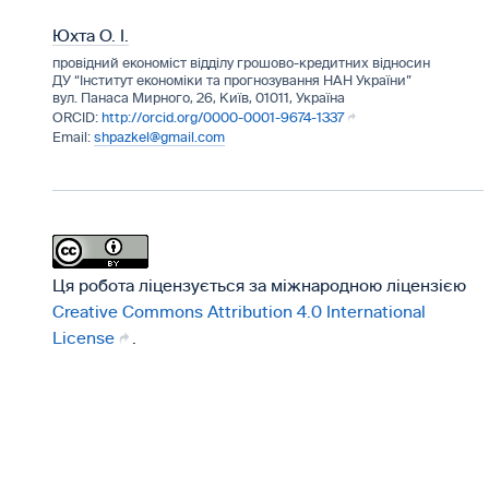
Юхта О. І.
провідний економіст відділу грошово-кредитних відносин
ДУ “Інститут економіки та прогнозування НАН України”
вул. Панаса Мирного, 26, Київ, 01011, Україна
http://orcid.org/0000-0001-9674-1337
shpazkel@gmail.com
Ця робота ліцензується за міжнародною ліцензією
Creative Commons Attribution 4.0 International
License
.