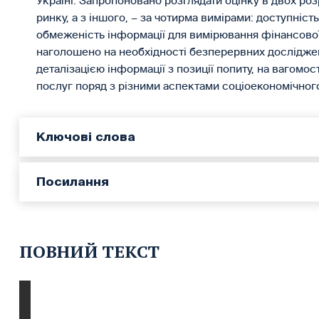
Україні. Запропоновано розглядати оцінку в двох роз
ринку, а з іншого, – за чотирма вимірами: доступніст
обмеженість інформації для вимірювання фінансової 
наголошено на необхідності безперервних дослідже
деталізацією інформації з позиції попиту, на вагомо
послуг поряд з різними аспектами соціоекономічного р
Ключові слова
Посилання
ПОВНИЙ ТЕКСТ