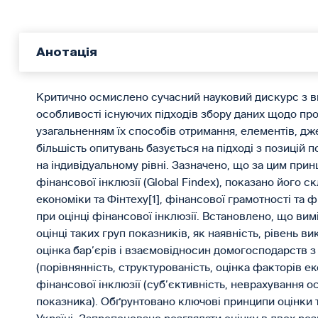
Анотація
Критично осмислено сучасний науковий дискурс з ви
особливості існуючих підходів збору даних щодо про
узагальненням їх способів отримання, елементів, дже
більшість опитувань базується на підході з позицій 
на індивідуальному рівні. Зазначено, що за цим пр
фінансової інклюзії (Global Findex), показано його 
економіки та Фінтеху[1], фінансової грамотності та 
при оцінці фінансової інклюзії. Встановлено, що вим
оцінці таких груп показників, як наявність, рівень в
оцінка бар’єрів і взаємовідносин домогосподарств з
(порівнянність, структурованість, оцінка факторів е
фінансової інклюзії (суб’єктивність, неврахування 
показника). Обґрунтовано ключові принципи оцінки 