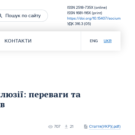
ISSN 2518-735X (online)
ISSN 1681-116X (print)
Пошук по сайту
https://doi.org/10.15407/socium
УДК 316.3 (05)
КОНТАКТИ
ENG
UKR
люзії: переваги та
в
707
21
Стаття(УКР)(.pdf)