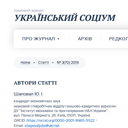
Перейти до вмісту
Науковий журнал
УКРАЇНСЬКИЙ СОЦІУМ
ПРО ЖУРНАЛ
АРХІВ
РЕДКОЛ
Home
»
Статті
»
№ 3(70) 2019
АВТОРИ СТАТТІ
Шаповал Ю. І.
кандидат економічних наук
науковий співробітник відділу грошово-кредитних відносин
ДУ “Інститут економіки та прогнозування НАН України”
вул. Панаса Мирного, 26, Київ, 01011, Україна
https://orcid.org/0000-0001-9965-5522
shapovaljulia@ukr.net