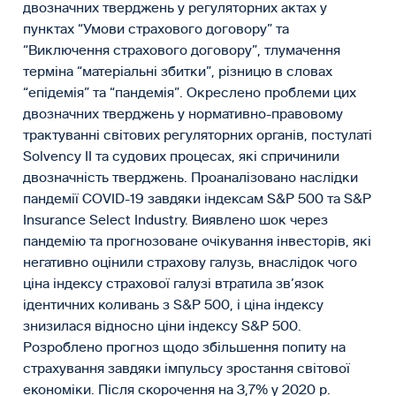
двозначних тверджень у регуляторних актах у
пунктах “Умови страхового договору” та
“Виключення страхового договору”, тлумачення
терміна “матеріальні збитки”, різницю в словах
“епідемія” та “пандемія”. Окреслено проблеми цих
двозначних тверджень у нормативно-правовому
трактуванні світових регуляторних органів, постулаті
Solvency II та судових процесах, які спричинили
двозначність тверджень. Проаналізовано наслідки
пандемії СOVID-19 завдяки індексам S&P 500 та S&P
Insurance Select Industry. Виявлено шок через
пандемію та прогнозоване очікування інвесторів, які
негативно оцінили страхову галузь, внаслідок чого
ціна індексу страхової галузі втратила зв’язок
ідентичних коливань з S&P 500, і ціна індексу
знизилася відносно ціни індексу S&P 500.
Розроблено прогноз щодо збільшення попиту на
страхування завдяки імпульсу зростання світової
економіки. Після скорочення на 3,7% у 2020 р.