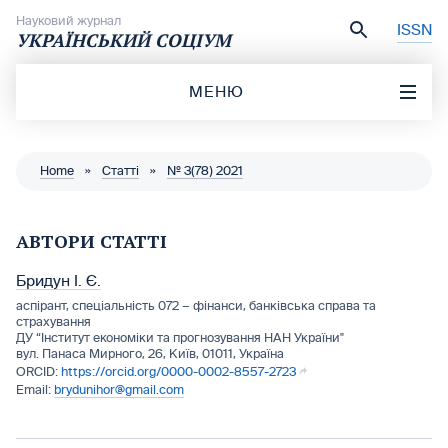
Перейти до вмісту
Науковий журнал
ISSN
УКРАЇНСЬКИЙ СОЦІУМ
МЕНЮ
Home
»
Статті
»
№ 3(78) 2021
АВТОРИ СТАТТІ
Бридун І. Є.
аспірант, спеціальність 072 – фінанси, банківська справа та
страхування
ДУ “Інститут економіки та прогнозування НАН України"
вул. Панаса Мирного, 26, Київ, 01011, Україна
https://orcid.org/0000-0002-8557-2723
brydunihor@gmail.com