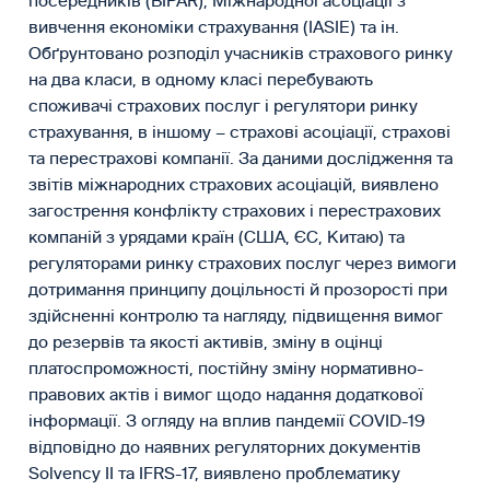
посередників (BIPAR), Міжнародної асоціації з
вивчення економіки страхування (IASIE) та ін.
Обґрунтовано розподіл учасників страхового ринку
на два класи, в одному класі перебувають
споживачі страхових послуг і регулятори ринку
страхування, в іншому – страхові асоціації, страхові
та перестрахові компанії. За даними дослідження та
звітів міжнародних страхових асоціацій, виявлено
загострення конфлікту страхових і перестрахових
компаній з урядами країн (США, ЄС, Китаю) та
регуляторами ринку страхових послуг через вимоги
дотримання принципу доцільності й прозорості при
здійсненні контролю та нагляду, підвищення вимог
до резервів та якості активів, зміну в оцінці
платоспроможності, постійну зміну нормативно-
правових актів і вимог щодо надання додаткової
інформації. З огляду на вплив пандемії СOVID-19
відповідно до наявних регуляторних документів
Solvency II та IFRS-17, виявлено проблематику