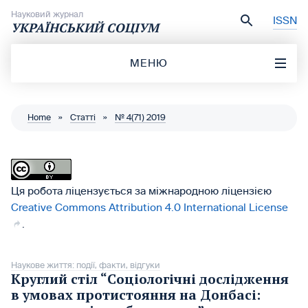
Перейти до вмісту
Науковий журнал
ISSN
УКРАЇНСЬКИЙ СОЦІУМ
МЕНЮ
Home
»
Статті
»
№ 4(71) 2019
Ця робота ліцензується за міжнародною ліцензією
Creative Commons Attribution 4.0 International License
.
Наукове життя: події, факти, відгуки
Круглий стіл “Соціологічні дослідження
в умовах протистояння на Донбасі: