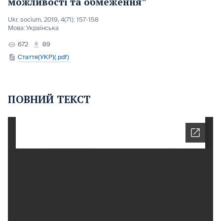
можливості та обмеження”
Ukr. socìum, 2019, 4(71): 157-158
Мова:
Українська
672
89
Стаття(УКР)(.pdf)
ПОВНИЙ ТЕКСТ