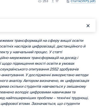
253
17
Стаття(УКР)(.pdf)
режевих трансформацій на сферу вищої освіти
освітніх наслідків цифровізації, дистанційного й
екту у навчальний процес. У статті
ійно-мережевих трансформацій на досвід і
ї щодо підвищення якості освіти в умовах
 всеукраїнського опитування 2552 здобувачів
н-анкетування. У дослідженні використано методи
ного аналізу. Автором визначено, як цифровізація
крема скільки студентів навчаються у змішаному
упевнено володіє цифровими навичками та
ред найпоширеніших проблем – технічні труднощі,
и цифрової втоми. Зазначається, що студенти