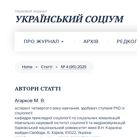
Перейти до вмісту
Науковий журнал
УКРАЇНСЬКИЙ СОЦІУМ
ПРО ЖУРНАЛ
АРХІВ
РЕДКОЛ
Home
»
Статті
»
№ 4 (95) 2025
АВТОРИ СТАТТІ
Агарков М. В.
аспірант четвертого року навчання, здобувач ступеня PhD із
соціології
кафедра прикладної соціології та соціальних комунікацій
Навчально-науковий інститут соціології та медіакомунікацій
Харківський національний університет імені В.Н. Каразіна
майдан Свободи, 6, Харків, 61022, Україна