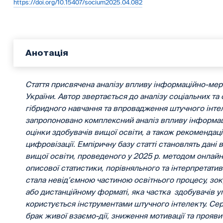
https://doi.org/10.15407/socium2025.04.082
Анотація
Стаття присвячена аналізу впливу інформаційно-ме
України. Автор звертається до аналізу соціальних та 
гібридного навчання та впровадження штучного інтел
запропоновано комплексний аналіз впливу інформац
оцінки здобувачів вищої освіти, а також рекомендаці
цифровізації. Емпіричну базу статті становлять дані
вищої освіти, проведеного у 2025 р. методом онлай
описової статистики, порівняльного та інтерпретатив
стала невід’ємною частиною освітнього процесу, зо
або дистанційному форматі, яка частка здобувачів 
користується інструментами штучного інтелекту. Се
брак живої взаємо-дії, зниження мотивації та прояв