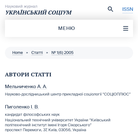
Перейти до вмісту
Науковий журнал
ISSN
УКРАЇНСЬКИЙ СОЦІУМ
МЕНЮ
Home
»
Статті
»
№ 1(6) 2005
АВТОРИ СТАТТІ
Мельниченко А. А.
Науково-дослідницький центр прикладної соціології “СОЦІОПЛЮС”
Пиголенко І. В.
кандидат філософських наук
Національний технічний університет України “Київський
політехнічний інститут імені Ігоря Сікорського”
проспект Перемоги, 37, Київ, 03056, Україна