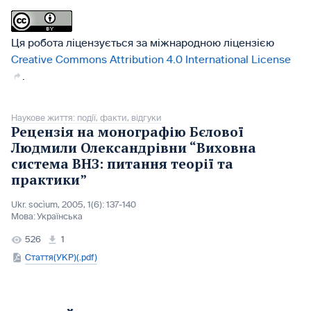
Ця робота ліцензується за міжнародною ліцензією
Creative Commons Attribution 4.0 International License
.
Наукове життя: події, факти, відгуки
Рецензія на монографію Бєлової
Людмили Олександрівни “Виховна
система ВНЗ: питання теорії та
практики”
Ukr. socìum, 2005, 1(6): 137-140
Мова:
Українська
526
1
Стаття(УКР)(.pdf)