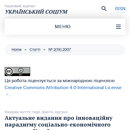
Перейти до вмісту
Науковий журнал
ISSN
УКРАЇНСЬКИЙ СОЦІУМ
МЕНЮ
Home
»
Статті
»
№ 2(19) 2007
Ця робота ліцензується за міжнародною ліцензією
Creative Commons Attribution 4.0 International License
.
Наукове життя: події, факти, відгуки
Актуальне видання про інноваційну
парадигму соціально-економічного