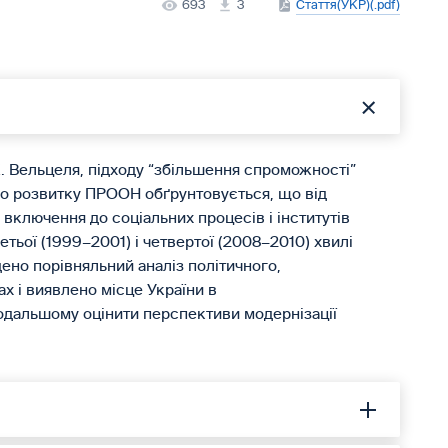
693
3
Стаття(УКР)(.pdf)
і К. Вельцеля, підходу “збільшення спроможності”
кого розвитку ПРООН обґрунтовується, що від
 включення до соціальних процесів і інститутів
етьої (1999–2001) і четвертої (2008–2010) хвилі
ено порівняльний аналіз політичного,
ах і виявлено місце України в
одальшому оцінити перспективи модернізації