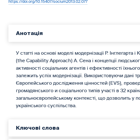
https://doi.org/10.15407/socium2013.02.077
Анотація
У статті на основі моделі модернізації Р. Інглегарта 
(the Capability Approach) А. Сена і концепції людсь
активності соціальних агентів і ефективності їхнього
залежить успіх модернізації. Використовуючи дані тр
Європейського дослідження цінностей (EVS), провед
громадянського и соціального типів участі в 32 країн
загальноєвропейському контексті, що дозволить у п
українського суспільства.
Ключові слова