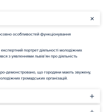
тосовно особливостей функціонування
о експертний портрет діяльності молодіжних
вся з уявленнями львів’ян про діяльність
 про-демонстровано, що городяни мають звужену,
молодіжних громадських організацій.