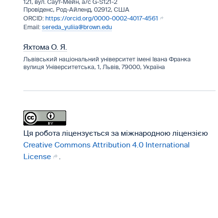
121, вул. Саут-Мейн, а/с G-S121-2
Провіденс, Род-Айленд, 02912, США
https://orcid.org/0000-0002-4017-4561
sereda_yuliia@brown.edu
Яхтома О. Я.
Львівський національний університет імені Івана Франка
вулиця Університетська, 1, Львів, 79000, Україна
Ця робота ліцензується за міжнародною ліцензією
Creative Commons Attribution 4.0 International
License
.