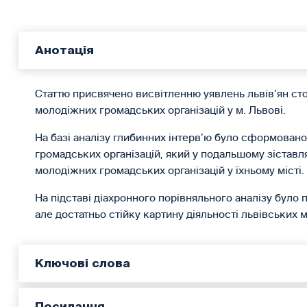
Анотація
Статтю присвячено висвітленню уявлень львів’ян с
молодіжних громадських організацій у м. Львові.
На базі аналізу глибинних інтерв’ю було сформован
громадських організацій, який у подальшому зіставля
молодіжних громадських організацій у їхньому місті.
На підставі діахронного порівняльного аналізу було
але достатньо стійку картину діяльності львівських 
Ключові слова
Посилання