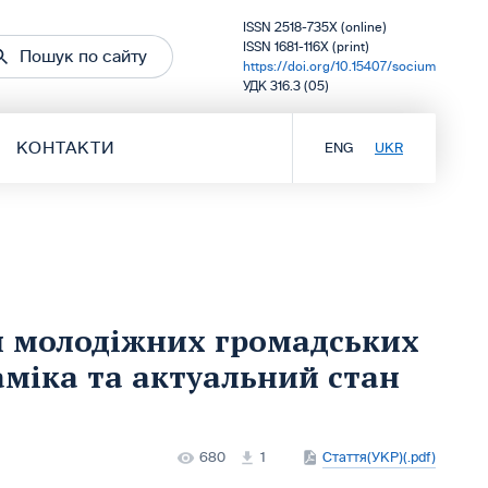
ISSN 2518-735X (online)
ISSN 1681-116X (print)
Пошук по сайту
https://doi.org/10.15407/socium
УДК 316.3 (05)
КОНТАКТИ
ENG
UKR
я молодіжних громадських
наміка та актуальний стан
680
1
Стаття(УКР)(.pdf)