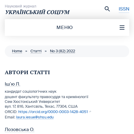
Перейти до вмісту
Науковий журнал
ISSN
УКРАЇНСЬКИЙ СОЦІУМ
МЕНЮ
Home
»
Статті
»
No 3 (82) 2022
АВТОРИ СТАТТІ
Іш’ю Л.
кандидат соціологічних наук
доцент факультету правосуддя та кримінології
Сем Хюстонський Університет
вул. 17, 816, Хантсвіль, Техас, 77304, США
https://orcid.org/0000-0003-1428-4051
laura.iesue@shsu.edu
Лозовська О.