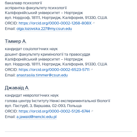
бакалавр психології
аспірантка факультету психології
Каліфорнійський університет – Нортридж
вул. Нордхоф, 18111, Нортридж, Каліфорнія, 91330, США
https://orcid.org/0000-0002-1268-808X
olga.lozovska.227@my.csun.edu
Тіммер A.
кандидат соціологічних наук
доцент факультету кримінології та правосуддя
Каліфорнійський університет – Нортридж
вул. Нордхоф, 18111, Нортридж, Каліфорнія, 91330, США
https://orcid.org/0000-0002-6523-5711
anastasiia.timmer@csun.edu
Джаваїд А.
кандидат неврологічних наук
голова центру Інституту Ненкі eкспериментальної біології
вул. Пастурб, 3, Варшава, 02-093, Польща
https://orcid.org/0000-0002-5126-6744
a.jawaid@nencki.edu.pl