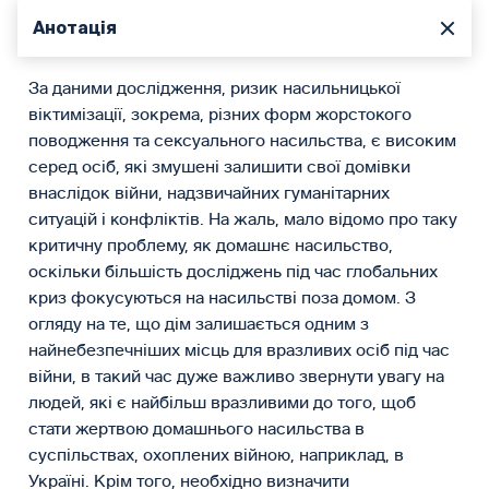
Анотація
За даними дослідження, ризик насильницької
віктимізації, зокрема, різних форм жорстокого
поводження та сексуального насильства, є високим
серед осіб, які змушені залишити свої домівки
внаслідок війни, надзвичайних гуманітарних
ситуацій і конфліктів. На жаль, мало відомо про таку
критичну проблему, як домашнє насильство,
оскільки більшість досліджень під час глобальних
криз фокусуються на насильстві поза домом. З
огляду на те, що дім залишається одним з
найнебезпечніших місць для вразливих осіб під час
війни, в такий час дуже важливо звернути увагу на
людей, які є найбільш вразливими до того, щоб
стати жертвою домашнього насильства в
суспільствах, охоплених війною, наприклад, в
Україні. Крім того, необхідно визначити