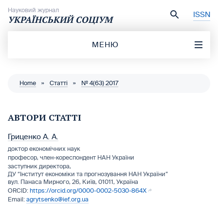
Перейти до вмісту
Науковий журнал
ISSN
УКРАЇНСЬКИЙ СОЦІУМ
МЕНЮ
Home
»
Статті
»
№ 4(63) 2017
АВТОРИ СТАТТІ
Гриценко А. А.
доктор економічних наук
професор, член-кореспондент НАН України
заступник директора,
ДУ “Інститут економіки та прогнозування НАН України”
вул. Панаса Мирного, 26, Київ, 01011, Україна
https://orcid.org/0000-0002-5030-864X
agrytsenko@ief.org.ua