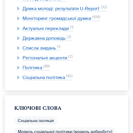
32
Думка молоді: результати U-Report
106
Моніторинг громадської думки
1
Актуальні переклади
3
Державна доповідь
1
Список видань
2
Регіональні акценти
89
Політика
82
Соціальна політика
КЛЮЧОВІ СЛОВА
Соціальна ізоляція
Модель соціальної політики (модель добробуту)