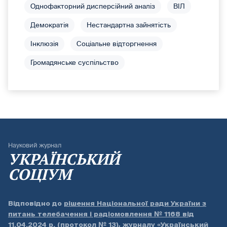
Однофакторний дисперсійний аналіз
ВІЛ
Демократія
Нестандартна зайнятість
Інклюзія
Соціальне відторгнення
Громадянське суспільство
Науковий журнал
УКРАЇНСЬКИЙ
СОЦІУМ
Відповідно до
рішення Національної ради України з
питань телебачення і радіомовлення № 1168 від
11.04.2024 р. (протокол № 13)
, журналу «Український