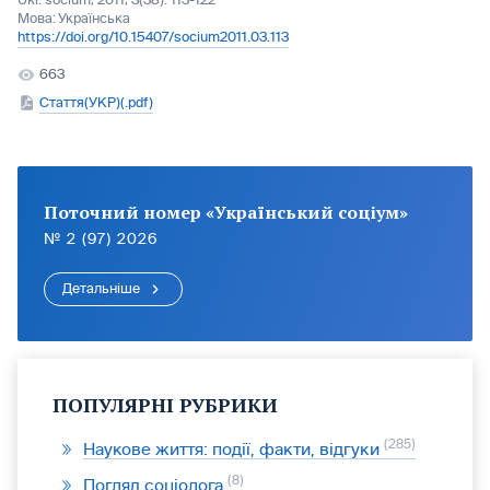
Ukr. socìum, 2011, 3(38): 113-122
Мова:
Українська
https://doi.org/10.15407/socium2011.03.113
663
Стаття(УКР)(.pdf)
Поточний номер «Український соціум»
№ 2 (97) 2026
Детальніше
ПОПУЛЯРНІ РУБРИКИ
285
Наукове життя: події, факти, відгуки
8
Погляд соціолога