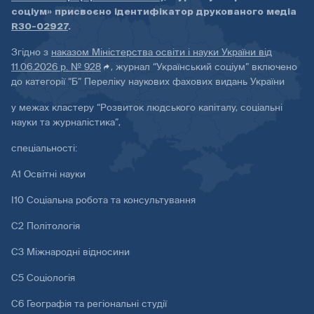
соціум» присвоєно ідентифікатор друкованого медіа
R30-02927
.
Згідно з
наказом Міністерства освіти і науки України від
11.06.2026 р. № 928
, журнал “Український соціум” включено
до категорії “Б” Переліку наукових фахових видань України
у межах кластеру “Розвиток людського капіталу, соціальні
науки та журналістика”,
спеціальності:
А1 Освітні науки
І10 Соціальна робота та консультування
С2 Політологія
С3 Міжнародні відносини
С5 Соціологія
С6 Географія та регіональні студії