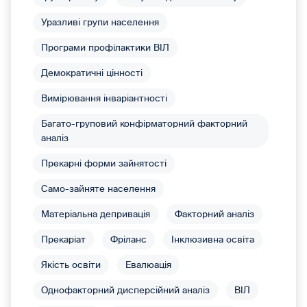
Уразливі групи населення
Програми профілактики ВІЛ
Демократичні цінності
Вимірювання інваріантності
Багато-груповий конфірматорний факторний
аналіз
Прекарні форми зайнятості
Само-зайняте населення
Матеріальна депривація
Факторний аналіз
Прекаріат
Фріланс
Інклюзивна освіта
Якість освіти
Евалюація
Однофакторний дисперсійний аналіз
ВІЛ