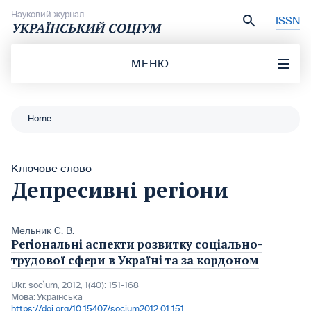
Перейти до вмісту
Науковий журнал
ISSN
УКРАЇНСЬКИЙ СОЦІУМ
МЕНЮ
Home
Ключове слово
Депресивні регіони
Мельник С. В.
Регіональні аспекти розвитку соціально-
трудової сфери в Україні та за кордоном
Ukr. socìum, 2012, 1(40): 151-168
Мова:
Українська
https://doi.org/10.15407/socium2012.01.151