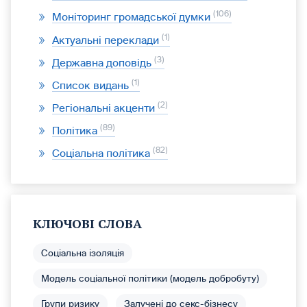
106
Моніторинг громадської думки
1
Актуальні переклади
3
Державна доповідь
1
Список видань
2
Регіональні акценти
89
Політика
82
Соціальна політика
КЛЮЧОВІ СЛОВА
Соціальна ізоляція
Модель соціальної політики (модель добробуту)
Групи ризику
Залучені до секс-бізнесу