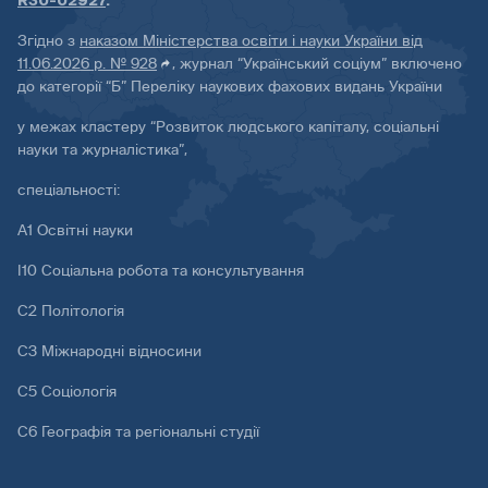
R30-02927
.
Згідно з
наказом Міністерства освіти і науки України від
11.06.2026 р. № 928
, журнал “Український соціум” включено
до категорії “Б” Переліку наукових фахових видань України
у межах кластеру “Розвиток людського капіталу, соціальні
науки та журналістика”,
спеціальності:
А1 Освітні науки
І10 Соціальна робота та консультування
С2 Політологія
С3 Міжнародні відносини
С5 Соціологія
С6 Географія та регіональні студії