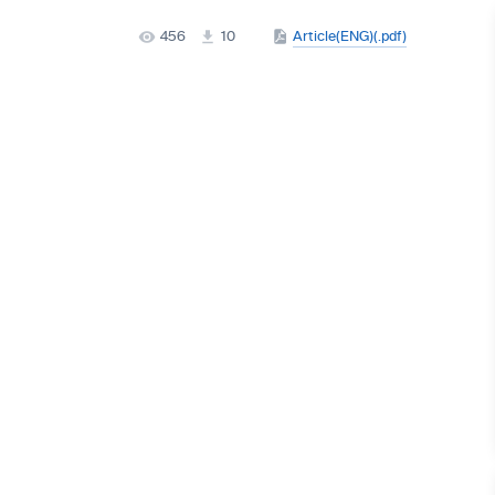
456
10
Article(ENG)(.pdf)