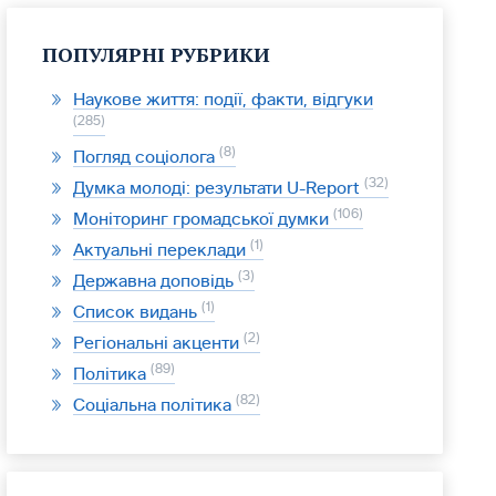
ПОПУЛЯРНІ РУБРИКИ
Наукове життя: події, факти, відгуки
285
8
Погляд соціолога
32
Думка молоді: результати U-Report
106
Моніторинг громадської думки
1
Актуальні переклади
3
Державна доповідь
1
Список видань
2
Регіональні акценти
89
Політика
82
Соціальна політика