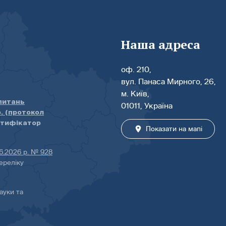
Наша адреса
оф. 210,
вул. Панаса Мирного, 26,
м. Київ,
 питань
01011, Україна
р. (протокол
нтифікатор
Показати на мапі
06.2026 р. № 928
ереліку
ауки та