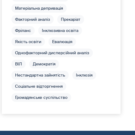
Матеріальна депривація
Факторний аналіз
Прекаріат
Фріланс
Інклюзивна освіта
Якість освіти
Евалюація
Однофакторний дисперсійний аналіз
ВІЛ
Демократія
Нестандартна зайнятість
Інклюзія
Соціальне відторгнення
Громадянське суспільство