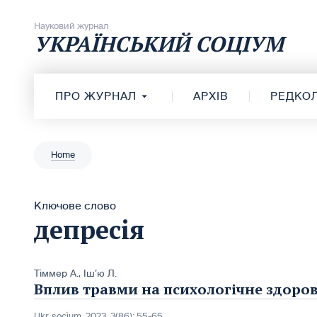
Перейти до вмісту
Науковий журнал
УКРАЇНСЬКИЙ СОЦІУМ
ПРО ЖУРНАЛ
АРХІВ
РЕДКОЛ
Home
Ключове слово
депресія
Тіммер A.
,
Іш’ю Л.
Вплив травми на психологічне здоров’
Ukr. socìum, 2023, 3(86): 55-65