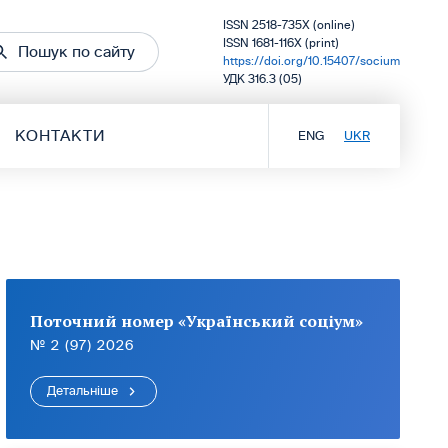
ISSN 2518-735X (online)
ISSN 1681-116X (print)
Пошук по сайту
https://doi.org/10.15407/socium
УДК 316.3 (05)
КОНТАКТИ
ENG
UKR
Поточний номер «Український соціум»
№ 2 (97) 2026
Детальніше