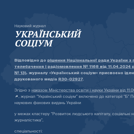
Науковий журнал
УКРАЇНСЬКИЙ
СОЦІУМ
Відповідно до
рішення Національної ради України з
телебачення і радіомовлення № 1168 від 11.04.2024 
№ 13)
, журналу «Український соціум» присвоєно іде
друкованого медіа
R30-02927
.
Згідно з
наказом Міністерства освіти і науки України від 11.
, журнал “Український соціум” включено до категорії “Б” П
наукових фахових видань України
у межах кластеру “Розвиток людського капіталу, соціальні н
журналістика”,
спеціальності: