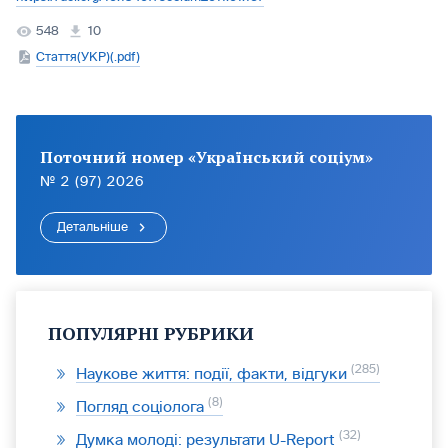
548
10
Стаття(УКР)(.pdf)
Поточний номер «Український соціум»
№ 2 (97) 2026
Детальніше
ПОПУЛЯРНІ РУБРИКИ
285
Наукове життя: події, факти, відгуки
8
Погляд соціолога
32
Думка молоді: результати U-Report