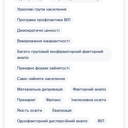
Уразливі групи населення
Програми профілактики ВІЛ
Демократичні цінності
Вимірювання інваріантності
Багато-груповий конфірматорний факторний
аналіз
Прекарні форми зайнятості
Само-зайняте населення
Матеріальна депривація
Факторний аналіз
Прекаріат
Фріланс
Інклюзивна освіта
Якість освіти
Евалюація
Однофакторний дисперсійний аналіз
ВІЛ