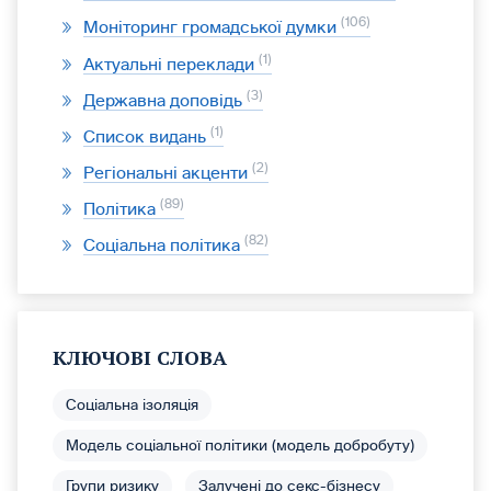
106
Моніторинг громадської думки
1
Актуальні переклади
3
Державна доповідь
1
Список видань
2
Регіональні акценти
89
Політика
82
Соціальна політика
КЛЮЧОВІ СЛОВА
Соціальна ізоляція
Модель соціальної політики (модель добробуту)
Групи ризику
Залучені до секс-бізнесу