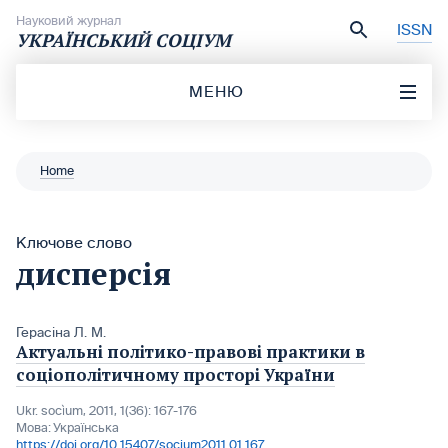
Перейти до вмісту
Науковий журнал
ISSN
УКРАЇНСЬКИЙ СОЦІУМ
МЕНЮ
Home
Ключове слово
дисперсія
Герасіна Л. М.
Актуальні політико-правові практики в
соціополітичному просторі України
Ukr. socìum, 2011, 1(36): 167-176
Мова:
Українська
https://doi.org/10.15407/socium2011.01.167