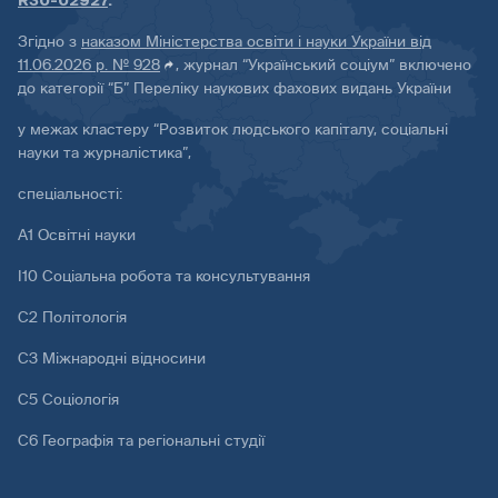
R30-02927
.
Згідно з
наказом Міністерства освіти і науки України від
11.06.2026 р. № 928
, журнал “Український соціум” включено
до категорії “Б” Переліку наукових фахових видань України
у межах кластеру “Розвиток людського капіталу, соціальні
науки та журналістика”,
спеціальності:
А1 Освітні науки
І10 Соціальна робота та консультування
С2 Політологія
С3 Міжнародні відносини
С5 Соціологія
С6 Географія та регіональні студії