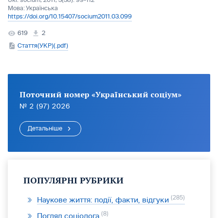
Ukr. socìum, 2011, 3(38): 99-112
Мова:
Українська
https://doi.org/10.15407/socium2011.03.099
619
2
Стаття(УКР)(.pdf)
Поточний номер «Український соціум»
№ 2 (97) 2026
Детальніше
ПОПУЛЯРНІ РУБРИКИ
285
Наукове життя: події, факти, відгуки
8
Погляд соціолога