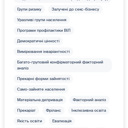
Групи ризику
Залучені до секс-бізнесу
Уразливі групи населення
Програми профілактики ВІЛ
Демократичні цінності
Вимірювання інваріантності
Багато-груповий конфірматорний факторний
аналіз
Прекарні форми зайнятості
Само-зайняте населення
Матеріальна депривація
Факторний аналіз
Прекаріат
Фріланс
Інклюзивна освіта
Якість освіти
Евалюація