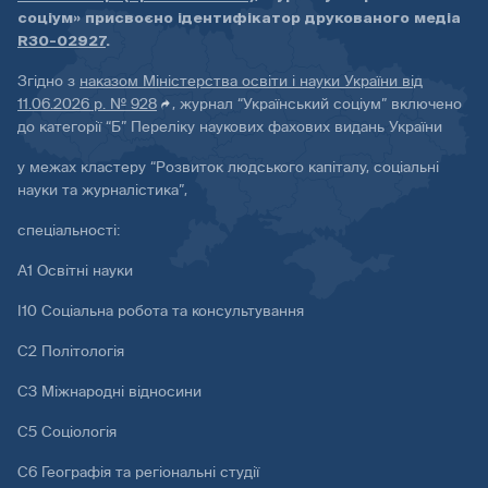
соціум» присвоєно ідентифікатор друкованого медіа
R30-02927
.
Згідно з
наказом Міністерства освіти і науки України від
11.06.2026 р. № 928
, журнал “Український соціум” включено
до категорії “Б” Переліку наукових фахових видань України
у межах кластеру “Розвиток людського капіталу, соціальні
науки та журналістика”,
спеціальності:
А1 Освітні науки
І10 Соціальна робота та консультування
С2 Політологія
С3 Міжнародні відносини
С5 Соціологія
С6 Географія та регіональні студії