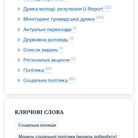
32
Думка молоді: результати U-Report
106
Моніторинг громадської думки
1
Актуальні переклади
3
Державна доповідь
1
Список видань
2
Регіональні акценти
89
Політика
82
Соціальна політика
КЛЮЧОВІ СЛОВА
Соціальна ізоляція
Модель соціальної політики (модель добробуту)