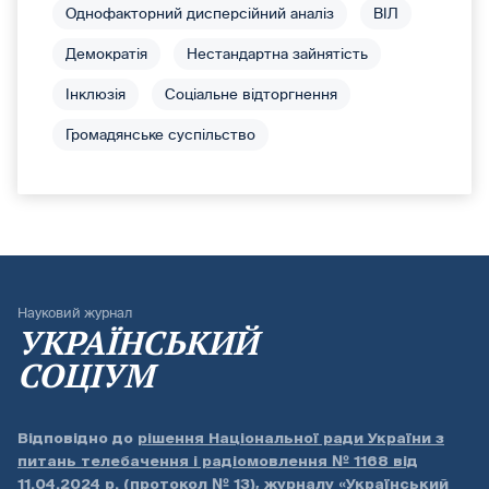
Однофакторний дисперсійний аналіз
ВІЛ
Демократія
Нестандартна зайнятість
Інклюзія
Соціальне відторгнення
Громадянське суспільство
Науковий журнал
УКРАЇНСЬКИЙ
СОЦІУМ
Відповідно до
рішення Національної ради України з
питань телебачення і радіомовлення № 1168 від
11.04.2024 р. (протокол № 13)
, журналу «Український