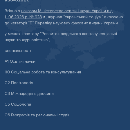
R30-02927
.
Згідно з
наказом Міністерства освіти і науки України від
11.06.2026 р. № 928
, журнал “Український соціум” включено
до категорії “Б” Переліку наукових фахових видань України
у межах кластеру “Розвиток людського капіталу, соціальні
науки та журналістика”,
спеціальності:
А1 Освітні науки
І10 Соціальна робота та консультування
С2 Політологія
С3 Міжнародні відносини
С5 Соціологія
С6 Географія та регіональні студії