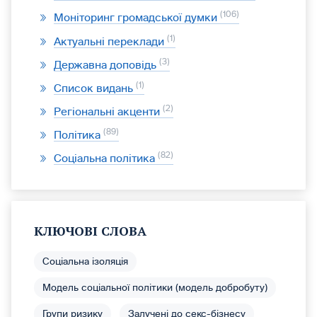
106
Моніторинг громадської думки
1
Актуальні переклади
3
Державна доповідь
1
Список видань
2
Регіональні акценти
89
Політика
82
Соціальна політика
КЛЮЧОВІ СЛОВА
Соціальна ізоляція
Модель соціальної політики (модель добробуту)
Групи ризику
Залучені до секс-бізнесу