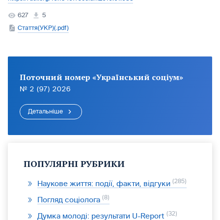
627
5
Стаття(УКР)(.pdf)
Поточний номер «Український соціум»
№ 2 (97) 2026
Детальніше
ПОПУЛЯРНІ РУБРИКИ
285
Наукове життя: події, факти, відгуки
8
Погляд соціолога
32
Думка молоді: результати U-Report