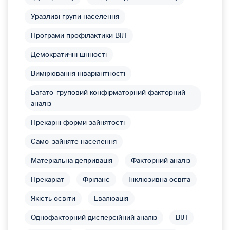
Уразливі групи населення
Програми профілактики ВІЛ
Демократичні цінності
Вимірювання інваріантності
Багато-груповий конфірматорний факторний
аналіз
Прекарні форми зайнятості
Само-зайняте населення
Матеріальна депривація
Факторний аналіз
Прекаріат
Фріланс
Інклюзивна освіта
Якість освіти
Евалюація
Однофакторний дисперсійний аналіз
ВІЛ