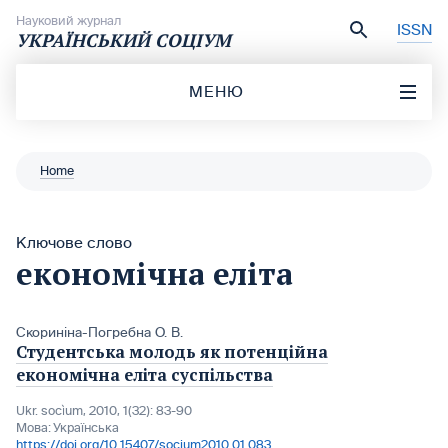
Перейти до вмісту
Науковий журнал
ISSN
УКРАЇНСЬКИЙ СОЦІУМ
МЕНЮ
Home
Ключове слово
економічна еліта
Скориніна-Погребна О. В.
Студентська молодь як потенційна
економічна еліта суспільства
Ukr. socìum, 2010, 1(32): 83-90
Мова:
Українська
https://doi.org/10.15407/socium2010.01.083