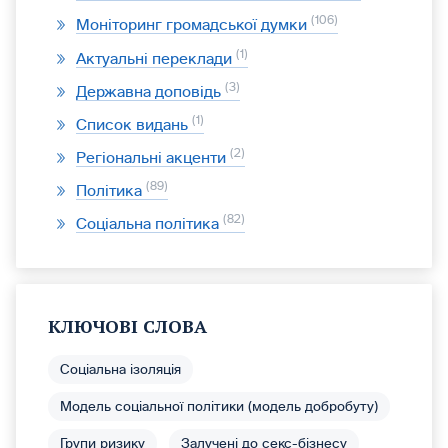
106
Моніторинг громадської думки
1
Актуальні переклади
3
Державна доповідь
1
Список видань
2
Регіональні акценти
89
Політика
82
Соціальна політика
КЛЮЧОВІ СЛОВА
Соціальна ізоляція
Модель соціальної політики (модель добробуту)
Групи ризику
Залучені до секс-бізнесу