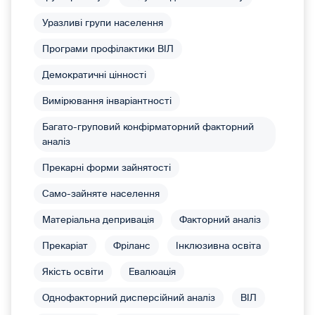
Уразливі групи населення
Програми профілактики ВІЛ
Демократичні цінності
Вимірювання інваріантності
Багато-груповий конфірматорний факторний
аналіз
Прекарні форми зайнятості
Само-зайняте населення
Матеріальна депривація
Факторний аналіз
Прекаріат
Фріланс
Інклюзивна освіта
Якість освіти
Евалюація
Однофакторний дисперсійний аналіз
ВІЛ