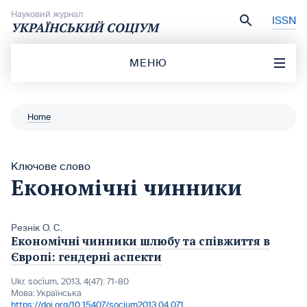
Перейти до вмісту
Науковий журнал
ISSN
УКРАЇНСЬКИЙ СОЦІУМ
МЕНЮ
Home
Ключове слово
Економічні чинники
Резнік О. С.
Економічні чинники шлюбу та співжиття в
Європі: гендерні аспекти
Ukr. socìum, 2013, 4(47): 71-80
Мова:
Українська
https://doi.org/10.15407/socium2013.04.071