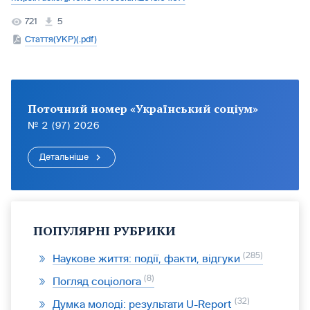
721
5
Стаття(УКР)(.pdf)
Поточний номер «Український соціум»
№ 2 (97) 2026
Детальніше
ПОПУЛЯРНІ РУБРИКИ
285
Наукове життя: події, факти, відгуки
8
Погляд соціолога
32
Думка молоді: результати U-Report