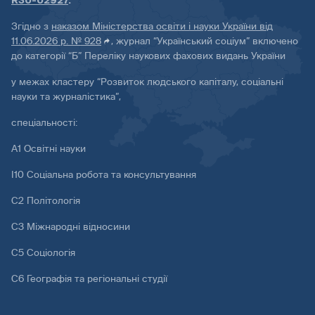
R30-02927
.
Згідно з
наказом Міністерства освіти і науки України від
11.06.2026 р. № 928
, журнал “Український соціум” включено
до категорії “Б” Переліку наукових фахових видань України
у межах кластеру “Розвиток людського капіталу, соціальні
науки та журналістика”,
спеціальності:
А1 Освітні науки
І10 Соціальна робота та консультування
С2 Політологія
С3 Міжнародні відносини
С5 Соціологія
С6 Географія та регіональні студії