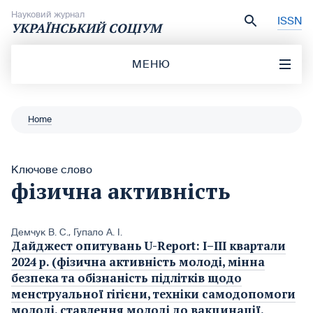
Перейти до вмісту
Науковий журнал
ISSN
УКРАЇНСЬКИЙ СОЦІУМ
МЕНЮ
Home
Ключове слово
фізична активність
Демчук В. С.
,
Гупало А. І.
Дайджест опитувань U-Report: I–ІІІ квартали
2024 р. (фізична активність молоді, мінна
безпека та обізнаність підлітків щодо
менструальної гігієни, техніки самодопомоги
молоді, ставлення молоді до вакцинації,