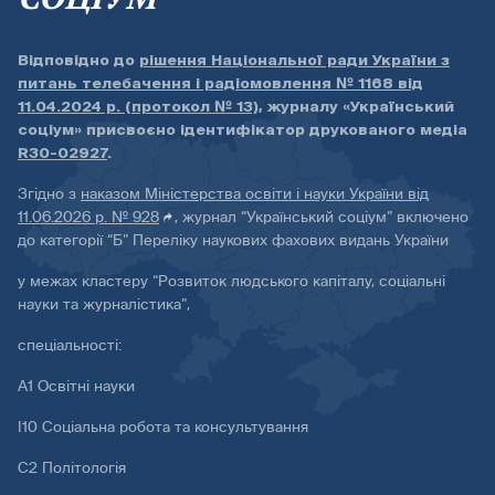
Відповідно до
рішення Національної ради України з
питань телебачення і радіомовлення № 1168 від
11.04.2024 р. (протокол № 13)
, журналу «Український
соціум» присвоєно ідентифікатор друкованого медіа
R30-02927
.
Згідно з
наказом Міністерства освіти і науки України від
11.06.2026 р. № 928
, журнал “Український соціум” включено
до категорії “Б” Переліку наукових фахових видань України
у межах кластеру “Розвиток людського капіталу, соціальні
науки та журналістика”,
спеціальності:
А1 Освітні науки
І10 Соціальна робота та консультування
С2 Політологія