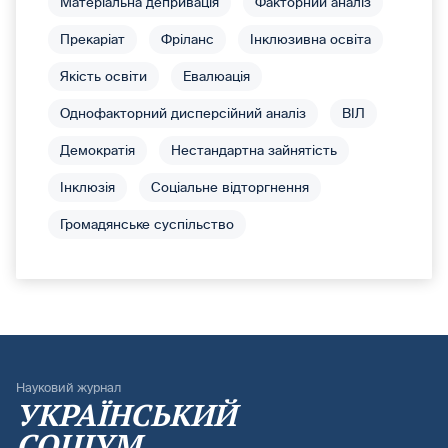
Матеріальна депривація
Факторний аналіз
Прекаріат
Фріланс
Інклюзивна освіта
Якість освіти
Евалюація
Однофакторний дисперсійний аналіз
ВІЛ
Демократія
Нестандартна зайнятість
Інклюзія
Соціальне відторгнення
Громадянське суспільство
Науковий журнал
УКРАЇНСЬКИЙ
СОЦІУМ