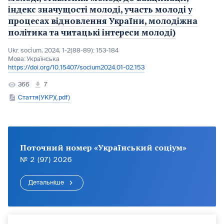
індекс значущості молоді, участь молоді у
процесах відновлення України, молодіжна
політика та читацькі інтереси молоді)
Ukr. socìum, 2024, 1-2(88-89): 153-184
Мова:
Українська
https://doi.org/10.15407/socium2024.01-02.153
366
7
Стаття(УКР)(.pdf)
Поточний номер «Український соціум»
№ 2 (97) 2026
Детальніше