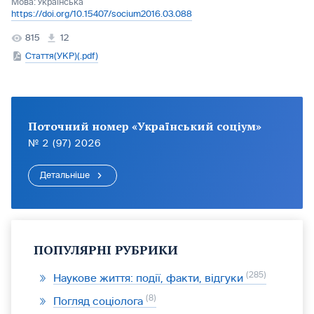
Мова:
Українська
https://doi.org/10.15407/socium2016.03.088
815
12
Стаття(УКР)(.pdf)
Поточний номер «Український соціум»
№ 2 (97) 2026
Детальніше
ПОПУЛЯРНІ РУБРИКИ
285
Наукове життя: події, факти, відгуки
8
Погляд соціолога