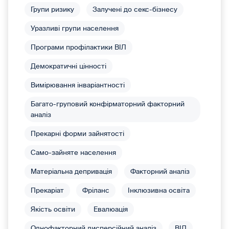
Групи ризику
Залучені до секс-бізнесу
Уразливі групи населення
Програми профілактики ВІЛ
Демократичні цінності
Вимірювання інваріантності
Багато-груповий конфірматорний факторний
аналіз
Прекарні форми зайнятості
Само-зайняте населення
Матеріальна депривація
Факторний аналіз
Прекаріат
Фріланс
Інклюзивна освіта
Якість освіти
Евалюація
Однофакторний дисперсійний аналіз
ВІЛ