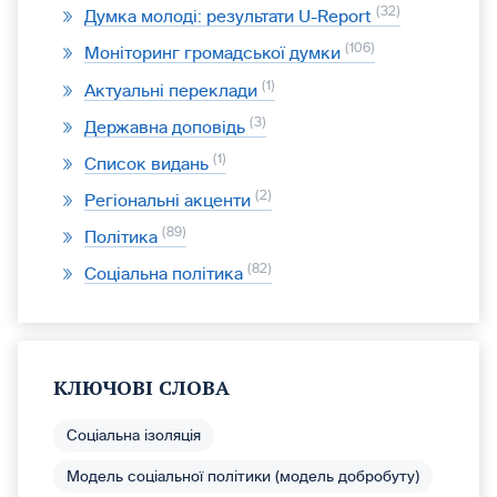
32
Думка молоді: результати U-Report
106
Моніторинг громадської думки
1
Актуальні переклади
3
Державна доповідь
1
Список видань
2
Регіональні акценти
89
Політика
82
Соціальна політика
КЛЮЧОВІ СЛОВА
Соціальна ізоляція
Модель соціальної політики (модель добробуту)