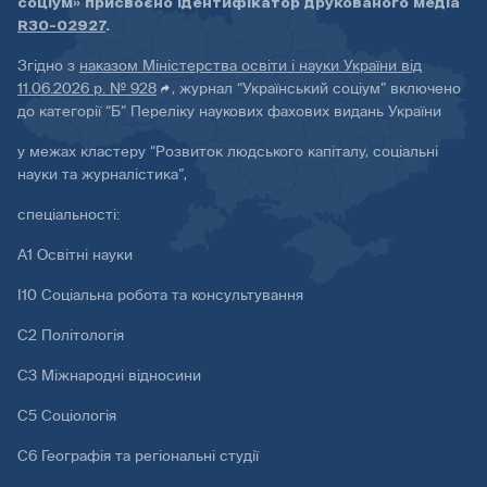
соціум» присвоєно ідентифікатор друкованого медіа
R30-02927
.
Згідно з
наказом Міністерства освіти і науки України від
11.06.2026 р. № 928
, журнал “Український соціум” включено
до категорії “Б” Переліку наукових фахових видань України
у межах кластеру “Розвиток людського капіталу, соціальні
науки та журналістика”,
спеціальності:
А1 Освітні науки
І10 Соціальна робота та консультування
С2 Політологія
С3 Міжнародні відносини
С5 Соціологія
С6 Географія та регіональні студії