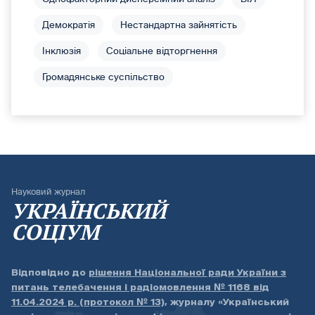
Демократія
Нестандартна зайнятість
Інклюзія
Соціальне відторгнення
Громадянське суспільство
Науковий журнал
УКРАЇНСЬКИЙ
СОЦІУМ
Відповідно до
рішення Національної ради України з
питань телебачення і радіомовлення № 1168 від
11.04.2024 р. (протокол № 13)
, журналу «Український