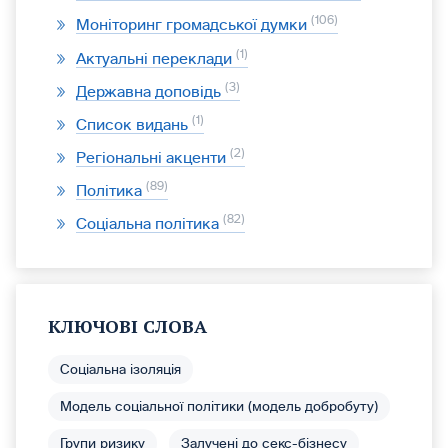
106
Моніторинг громадської думки
1
Актуальні переклади
3
Державна доповідь
1
Список видань
2
Регіональні акценти
89
Політика
82
Соціальна політика
КЛЮЧОВІ СЛОВА
Соціальна ізоляція
Модель соціальної політики (модель добробуту)
Групи ризику
Залучені до секс-бізнесу