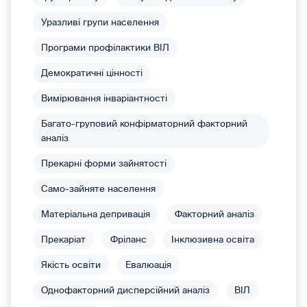
Уразливі групи населення
Програми профілактики ВІЛ
Демократичні цінності
Вимірювання інваріантності
Багато-груповий конфірматорний факторний
аналіз
Прекарні форми зайнятості
Само-зайняте населення
Матеріальна депривація
Факторний аналіз
Прекаріат
Фріланс
Інклюзивна освіта
Якість освіти
Евалюація
Однофакторний дисперсійний аналіз
ВІЛ