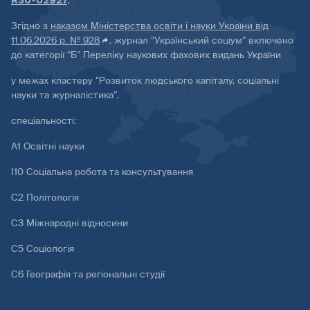
R30-02927
.
Згідно з
наказом Міністерства освіти і науки України від
11.06.2026 р. № 928
, журнал “Український соціум” включено
до категорії “Б” Переліку наукових фахових видань України
у межах кластеру “Розвиток людського капіталу, соціальні
науки та журналістика”,
спеціальності:
А1 Освітні науки
І10 Соціальна робота та консультування
С2 Політологія
С3 Міжнародні відносини
С5 Соціологія
С6 Географія та регіональні студії