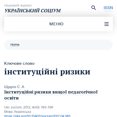
Перейти до вмісту
Науковий журнал
ISSN
УКРАЇНСЬКИЙ СОЦІУМ
МЕНЮ
Home
Ключове слово
інституційні ризики
Щудло С. А.
Інституційні ризики вищої педагогічної
освіти
Ukr. socìum, 2012, 4(43): 185-196
Мова:
Українська
https://doi.org/10.15407/socium2012.04.185