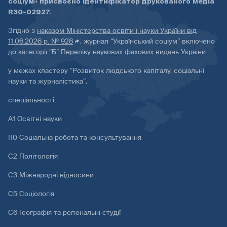
соціум» присвоєно ідентифікатор друкованого медіа
R30-02927
.
Згідно з
наказом Міністерства освіти і науки України від
11.06.2026 р. № 928
, журнал “Український соціум” включено
до категорії “Б” Переліку наукових фахових видань України
у межах кластеру “Розвиток людського капіталу, соціальні
науки та журналістика”,
спеціальності:
А1 Освітні науки
І10 Соціальна робота та консультування
С2 Політологія
С3 Міжнародні відносини
С5 Соціологія
С6 Географія та регіональні студії