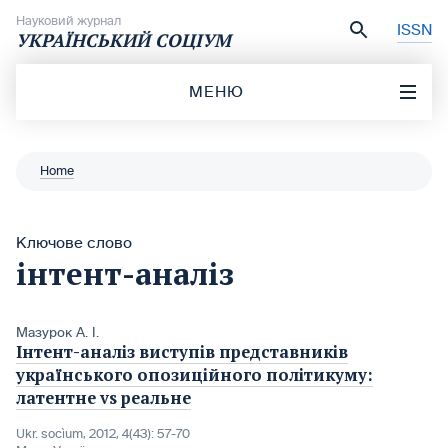
Перейти до вмісту
Науковий журнал
ISSN
УКРАЇНСЬКИЙ СОЦІУМ
МЕНЮ
Home
Ключове слово
інтент-аналіз
Мазурок А. І.
Інтент-аналіз виступів представників
українського опозиційного політикуму:
латентне vs реальне
Ukr. socìum, 2012, 4(43): 57-70