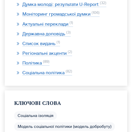
32
Думка молоді: результати U-Report
106
Моніторинг громадської думки
1
Актуальні переклади
3
Державна доповідь
1
Список видань
2
Регіональні акценти
89
Політика
82
Соціальна політика
КЛЮЧОВІ СЛОВА
Соціальна ізоляція
Модель соціальної політики (модель добробуту)