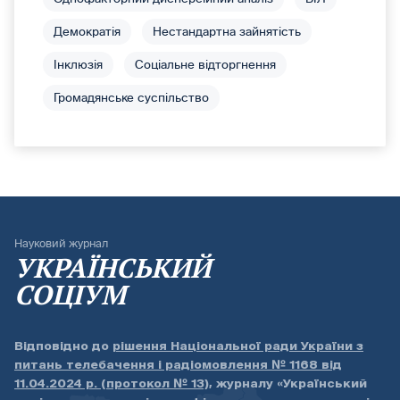
Демократія
Нестандартна зайнятість
Інклюзія
Соціальне відторгнення
Громадянське суспільство
Науковий журнал
УКРАЇНСЬКИЙ
СОЦІУМ
Відповідно до
рішення Національної ради України з
питань телебачення і радіомовлення № 1168 від
11.04.2024 р. (протокол № 13)
, журналу «Український