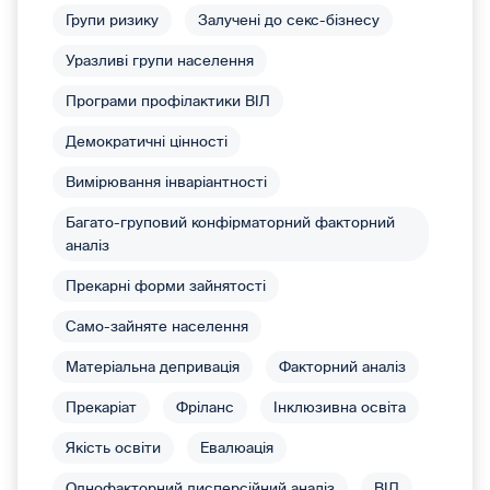
Групи ризику
Залучені до секс-бізнесу
Уразливі групи населення
Програми профілактики ВІЛ
Демократичні цінності
Вимірювання інваріантності
Багато-груповий конфірматорний факторний
аналіз
Прекарні форми зайнятості
Само-зайняте населення
Матеріальна депривація
Факторний аналіз
Прекаріат
Фріланс
Інклюзивна освіта
Якість освіти
Евалюація
Однофакторний дисперсійний аналіз
ВІЛ