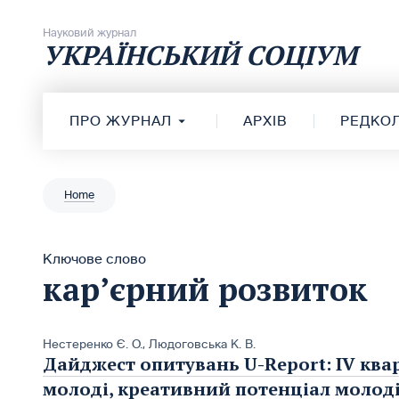
Перейти до вмісту
Науковий журнал
УКРАЇНСЬКИЙ СОЦІУМ
ПРО ЖУРНАЛ
АРХІВ
РЕДКОЛ
Home
Ключове слово
кар’єрний розвиток
Нестеренко Є. О.
,
Людоговська К. В.
Дайджест опитувань U-Report: ІV квар
молоді, креативний потенціал молоді