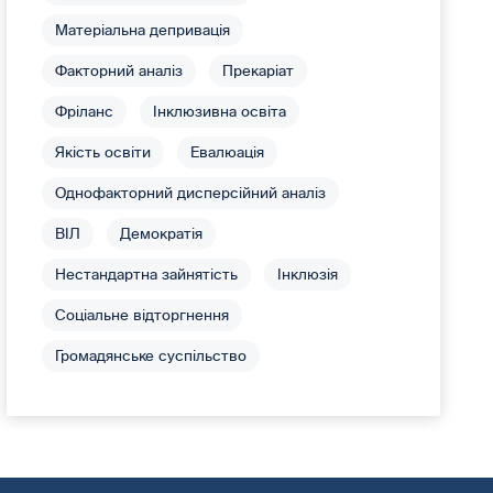
Матеріальна депривація
Факторний аналіз
Прекаріат
Фріланс
Інклюзивна освіта
Якість освіти
Евалюація
Однофакторний дисперсійний аналіз
ВІЛ
Демократія
Нестандартна зайнятість
Інклюзія
Соціальне відторгнення
Громадянське суспільство