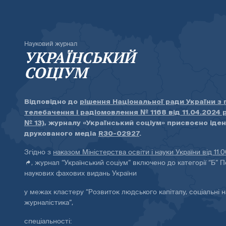
Науковий журнал
УКРАЇНСЬКИЙ
СОЦІУМ
Відповідно до
рішення Національної ради України з
телебачення і радіомовлення № 1168 від 11.04.2024 
№ 13)
, журналу «Український соціум» присвоєно іде
друкованого медіа
R30-02927
.
Згідно з
наказом Міністерства освіти і науки України від 11.
, журнал “Український соціум” включено до категорії “Б” П
наукових фахових видань України
у межах кластеру “Розвиток людського капіталу, соціальні н
журналістика”,
спеціальності: