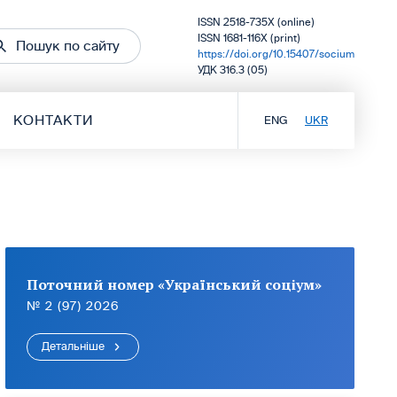
ISSN 2518-735X (online)
ISSN 1681-116X (print)
Пошук по сайту
https://doi.org/10.15407/socium
УДК 316.3 (05)
КОНТАКТИ
ENG
UKR
Поточний номер «Український соціум»
№ 2 (97) 2026
Детальніше