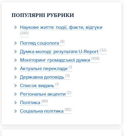
ПОПУЛЯРНІ РУБРИКИ
Наукове життя: події, факти, відгуки
285
8
Погляд соціолога
32
Думка молоді: результати U-Report
106
Моніторинг громадської думки
1
Актуальні переклади
3
Державна доповідь
1
Список видань
2
Регіональні акценти
89
Політика
82
Соціальна політика