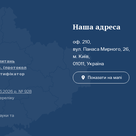
Наша адреса
оф. 210,
вул. Панаса Мирного, 26,
м. Київ,
 питань
01011, Україна
р. (протокол
нтифікатор
Показати на мапі
06.2026 р. № 928
ереліку
ауки та