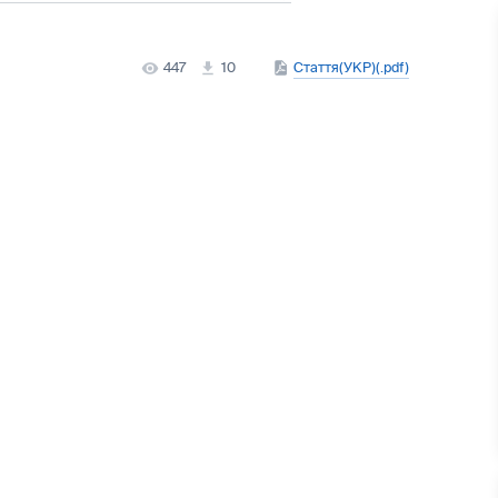
447
10
Стаття(УКР)(.pdf)