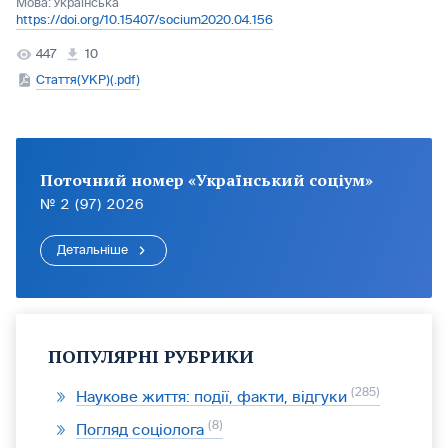
Мова:
Українська
https://doi.org/10.15407/socium2020.04.156
447
10
Стаття(УКР)(.pdf)
Поточний номер «Український соціум»
№ 2 (97) 2026
Детальніше
ПОПУЛЯРНІ РУБРИКИ
285
Наукове життя: події, факти, відгуки
8
Погляд соціолога