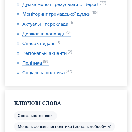
32
Думка молоді: результати U-Report
106
Моніторинг громадської думки
1
Актуальні переклади
3
Державна доповідь
1
Список видань
2
Регіональні акценти
89
Політика
82
Соціальна політика
КЛЮЧОВІ СЛОВА
Соціальна ізоляція
Модель соціальної політики (модель добробуту)