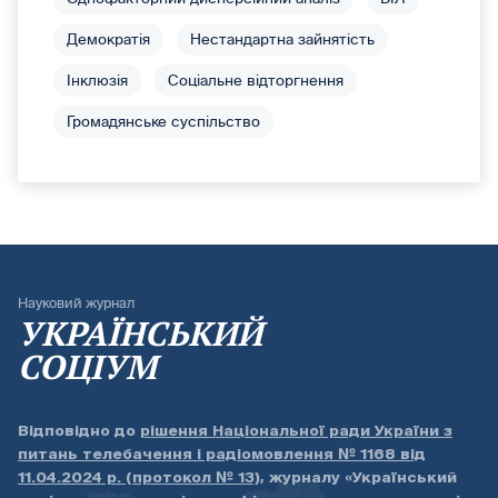
Демократія
Нестандартна зайнятість
Інклюзія
Соціальне відторгнення
Громадянське суспільство
Науковий журнал
УКРАЇНСЬКИЙ
СОЦІУМ
Відповідно до
рішення Національної ради України з
питань телебачення і радіомовлення № 1168 від
11.04.2024 р. (протокол № 13)
, журналу «Український