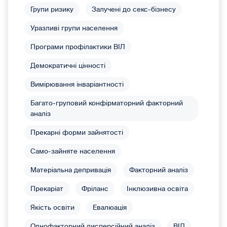
Групи ризику
Залучені до секс-бізнесу
Уразливі групи населення
Програми профілактики ВІЛ
Демократичні цінності
Вимірювання інваріантності
Багато-груповий конфірматорний факторний
аналіз
Прекарні форми зайнятості
Само-зайняте населення
Матеріальна депривація
Факторний аналіз
Прекаріат
Фріланс
Інклюзивна освіта
Якість освіти
Евалюація
Однофакторний дисперсійний аналіз
ВІЛ