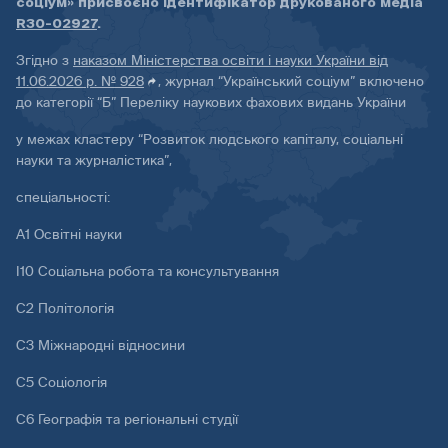
соціум» присвоєно ідентифікатор друкованого медіа
R30-02927
.
Згідно з
наказом Міністерства освіти і науки України від
11.06.2026 р. № 928
, журнал “Український соціум” включено
до категорії “Б” Переліку наукових фахових видань України
у межах кластеру “Розвиток людського капіталу, соціальні
науки та журналістика”,
спеціальності:
А1 Освітні науки
І10 Соціальна робота та консультування
С2 Політологія
С3 Міжнародні відносини
С5 Соціологія
С6 Географія та регіональні студії