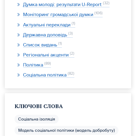
32
Думка молоді: результати U-Report
106
Моніторинг громадської думки
1
Актуальні переклади
3
Державна доповідь
1
Список видань
2
Регіональні акценти
89
Політика
82
Соціальна політика
КЛЮЧОВІ СЛОВА
Соціальна ізоляція
Модель соціальної політики (модель добробуту)