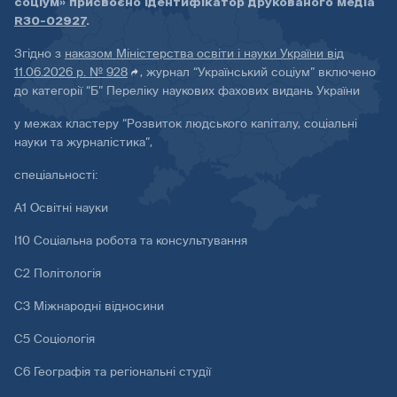
соціум» присвоєно ідентифікатор друкованого медіа
R30-02927
.
Згідно з
наказом Міністерства освіти і науки України від
11.06.2026 р. № 928
, журнал “Український соціум” включено
до категорії “Б” Переліку наукових фахових видань України
у межах кластеру “Розвиток людського капіталу, соціальні
науки та журналістика”,
спеціальності:
А1 Освітні науки
І10 Соціальна робота та консультування
С2 Політологія
С3 Міжнародні відносини
С5 Соціологія
С6 Географія та регіональні студії