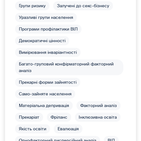
Групи ризику
Залучені до секс-бізнесу
Уразливі групи населення
Програми профілактики ВІЛ
Демократичні цінності
Вимірювання інваріантності
Багато-груповий конфірматорний факторний
аналіз
Прекарні форми зайнятості
Само-зайняте населення
Матеріальна депривація
Факторний аналіз
Прекаріат
Фріланс
Інклюзивна освіта
Якість освіти
Евалюація
Однофакторний дисперсійний аналіз
ВІЛ