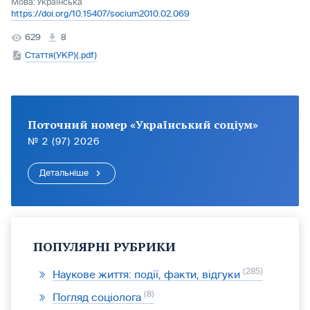
Мова:
Українська
https://doi.org/10.15407/socium2010.02.069
629
8
Стаття(УКР)(.pdf)
Поточний номер «Український соціум»
№ 2 (97) 2026
Детальніше
ПОПУЛЯРНІ РУБРИКИ
285
Наукове життя: події, факти, відгуки
8
Погляд соціолога