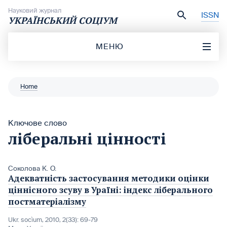
Перейти до вмісту
Науковий журнал
ISSN
УКРАЇНСЬКИЙ СОЦІУМ
МЕНЮ
Home
Ключове слово
ліберальні цінності
Соколова К. О.
Адекватність застосування методики оцінки
ціннісного зсуву в Ураїні: індекс ліберального
постматеріалізму
Ukr. socìum, 2010, 2(33): 69-79