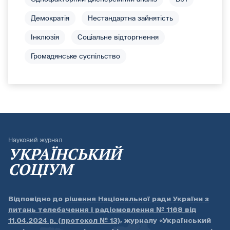
Демократія
Нестандартна зайнятість
Інклюзія
Соціальне відторгнення
Громадянське суспільство
Науковий журнал
УКРАЇНСЬКИЙ
СОЦІУМ
Відповідно до
рішення Національної ради України з
питань телебачення і радіомовлення № 1168 від
11.04.2024 р. (протокол № 13)
, журналу «Український