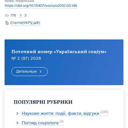
Мова:
Українська
https://doi.org/10.15407/socium2010.03.146
778
3
Стаття(УКР)(.pdf)
Поточний номер «Український соціум»
№ 2 (97) 2026
Детальніше
ПОПУЛЯРНІ РУБРИКИ
285
Наукове життя: події, факти, відгуки
8
Погляд соціолога