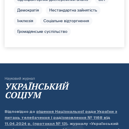
Демократія
Нестандартна зайнятість
Інклюзія
Соціальне відторгнення
Громадянське суспільство
Науковий журнал
УКРАЇНСЬКИЙ
СОЦІУМ
Відповідно до
рішення Національної ради України з
питань телебачення і радіомовлення № 1168 від
11.04.2024 р. (протокол № 13)
, журналу «Український