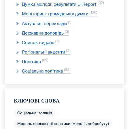
32
Думка молоді: результати U-Report
106
Моніторинг громадської думки
1
Актуальні переклади
3
Державна доповідь
1
Список видань
2
Регіональні акценти
89
Політика
82
Соціальна політика
КЛЮЧОВІ СЛОВА
Соціальна ізоляція
Модель соціальної політики (модель добробуту)