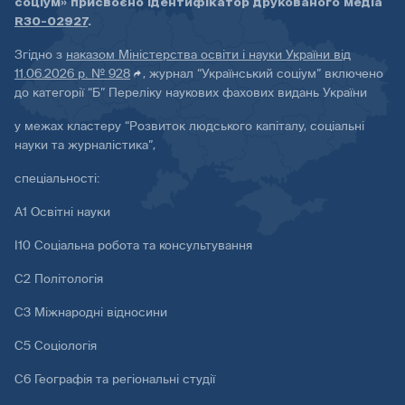
соціум» присвоєно ідентифікатор друкованого медіа
R30-02927
.
Згідно з
наказом Міністерства освіти і науки України від
11.06.2026 р. № 928
, журнал “Український соціум” включено
до категорії “Б” Переліку наукових фахових видань України
у межах кластеру “Розвиток людського капіталу, соціальні
науки та журналістика”,
спеціальності:
А1 Освітні науки
І10 Соціальна робота та консультування
С2 Політологія
С3 Міжнародні відносини
С5 Соціологія
С6 Географія та регіональні студії