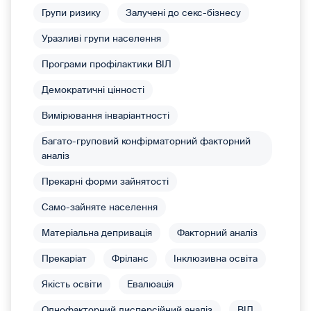
Групи ризику
Залучені до секс-бізнесу
Уразливі групи населення
Програми профілактики ВІЛ
Демократичні цінності
Вимірювання інваріантності
Багато-груповий конфірматорний факторний
аналіз
Прекарні форми зайнятості
Само-зайняте населення
Матеріальна депривація
Факторний аналіз
Прекаріат
Фріланс
Інклюзивна освіта
Якість освіти
Евалюація
Однофакторний дисперсійний аналіз
ВІЛ