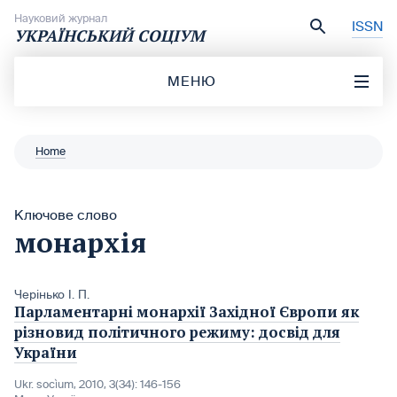
Перейти до вмісту
Науковий журнал
ISSN
УКРАЇНСЬКИЙ СОЦІУМ
МЕНЮ
Home
Ключове слово
монархія
Черінько І. П.
Парламентарні монархії Західної Європи як
різновид політичного режиму: досвід для
України
Ukr. socìum, 2010, 3(34): 146-156