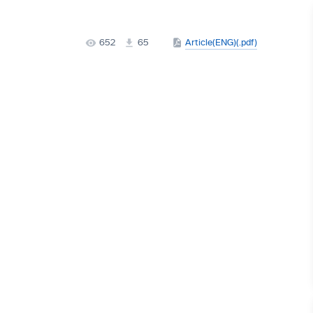
652
65
Article(ENG)(.pdf)