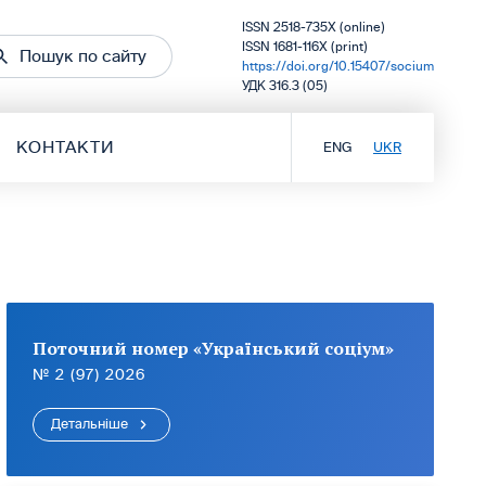
ISSN 2518-735X (online)
ISSN 1681-116X (print)
Пошук по сайту
https://doi.org/10.15407/socium
УДК 316.3 (05)
КОНТАКТИ
ENG
UKR
Поточний номер «Український соціум»
№ 2 (97) 2026
Детальніше