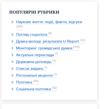
ПОПУЛЯРНІ РУБРИКИ
Наукове життя: події, факти, відгуки
285
8
Погляд соціолога
32
Думка молоді: результати U-Report
106
Моніторинг громадської думки
1
Актуальні переклади
3
Державна доповідь
1
Список видань
2
Регіональні акценти
89
Політика
82
Соціальна політика