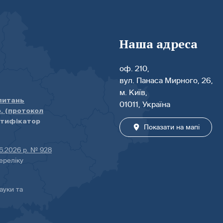
Наша адреса
оф. 210,
вул. Панаса Мирного, 26,
м. Київ,
 питань
01011, Україна
р. (протокол
нтифікатор
Показати на мапі
06.2026 р. № 928
ереліку
ауки та