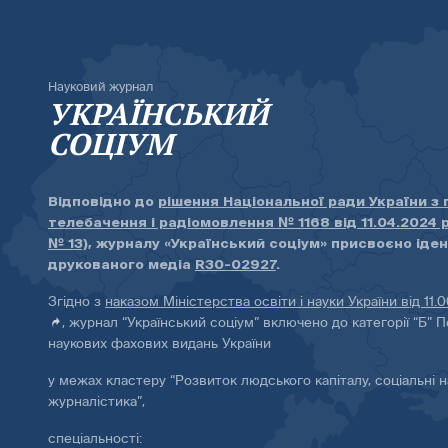
Науковий журнал
УКРАЇНСЬКИЙ
СОЦІУМ
Відповідно до
рішення Національної ради України з
телебачення і радіомовлення № 1168 від 11.04.2024 
№ 13)
, журналу «Український соціум» присвоєно іде
друкованого медіа
R30-02927
.
Згідно з
наказом Міністерства освіти і науки України від 11.
, журнал “Український соціум” включено до категорії “Б” П
наукових фахових видань України
у межах кластеру “Розвиток людського капіталу, соціальні н
журналістика”,
спеціальності: