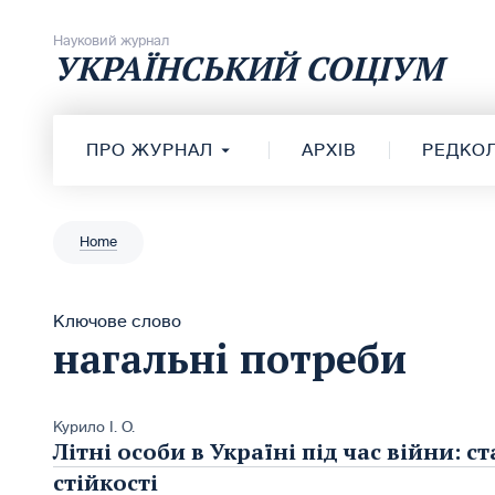
Перейти до вмісту
Науковий журнал
УКРАЇНСЬКИЙ СОЦІУМ
ПРО ЖУРНАЛ
АРХІВ
РЕДКОЛ
Home
Ключове слово
нагальні потреби
Курило І. О.
Літні особи в Україні під час війни: 
стійкості