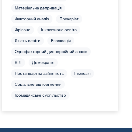
Матеріальна депривація
Факторний аналіз
Прекаріат
Фріланс
Інклюзивна освіта
Якість освіти
Евалюація
Однофакторний дисперсійний аналіз
ВІЛ
Демократія
Нестандартна зайнятість
Інклюзія
Соціальне відторгнення
Громадянське суспільство