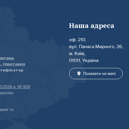
Наша адреса
оф. 210,
вул. Панаса Мирного, 26,
м. Київ,
 питань
01011, Україна
р. (протокол
нтифікатор
Показати на мапі
06.2026 р. № 928
ереліку
ауки та