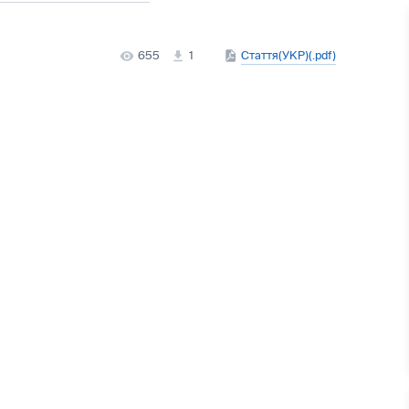
655
1
Стаття(УКР)(.pdf)