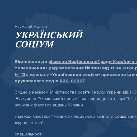
Науковий журнал
УКРАЇНСЬКИЙ
СОЦІУМ
Відповідно до
рішення Національної ради України з
телебачення і радіомовлення № 1168 від 11.04.2024 
№ 13)
, журналу «Український соціум» присвоєно іде
друкованого медіа
R30-02927
.
Згідно з
наказом Міністерства освіти і науки України від 11.
, журнал “Український соціум” включено до категорії “Б” П
наукових фахових видань України
у межах кластеру “Розвиток людського капіталу, соціальні н
журналістика”,
спеціальності: