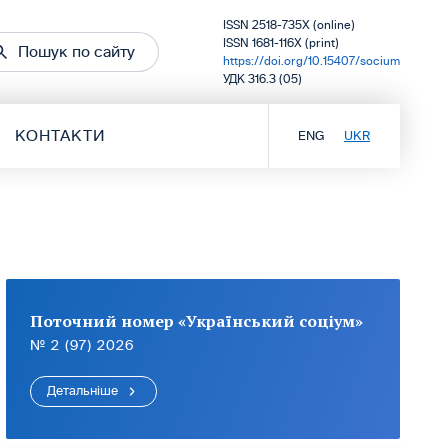
ISSN 2518-735X (online)
ISSN 1681-116X (print)
Пошук по сайту
https://doi.org/10.15407/socium
УДК 316.3 (05)
КОНТАКТИ
ENG
UKR
Поточний номер «Український соціум»
№ 2 (97) 2026
Детальніше