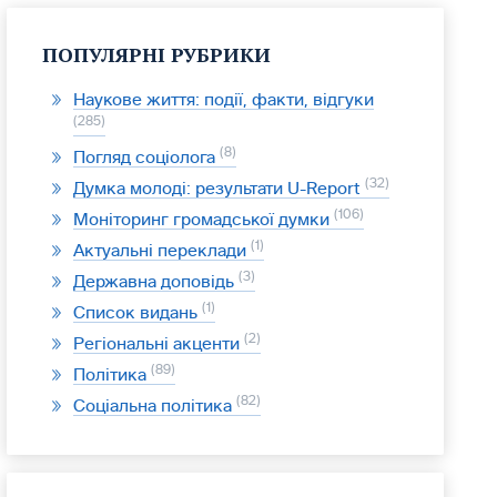
ПОПУЛЯРНІ РУБРИКИ
Наукове життя: події, факти, відгуки
285
8
Погляд соціолога
32
Думка молоді: результати U-Report
106
Моніторинг громадської думки
1
Актуальні переклади
3
Державна доповідь
1
Список видань
2
Регіональні акценти
89
Політика
82
Соціальна політика