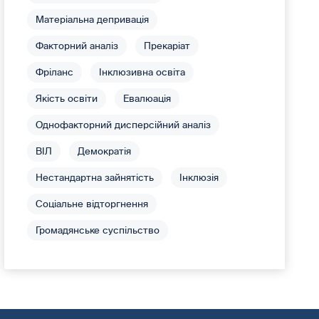
Матеріальна депривація
Факторний аналіз
Прекаріат
Фріланс
Інклюзивна освіта
Якість освіти
Евалюація
Однофакторний дисперсійний аналіз
ВІЛ
Демократія
Нестандартна зайнятість
Інклюзія
Соціальне відторгнення
Громадянське суспільство