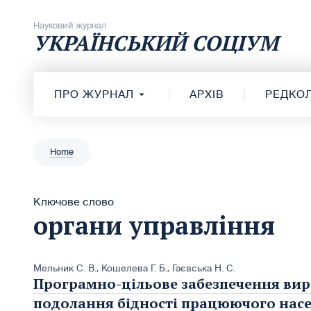
Перейти до вмісту
Науковий журнал
УКРАЇНСЬКИЙ СОЦІУМ
ПРО ЖУРНАЛ
АРХІВ
РЕДКОЛ
Home
Ключове слово
органи управління
Мельник С. В.
,
Кошелева Г. Б.
,
Гаєвська Н. С.
Програмно-цільове забезпечення ви
подолання бідності працюючого насе