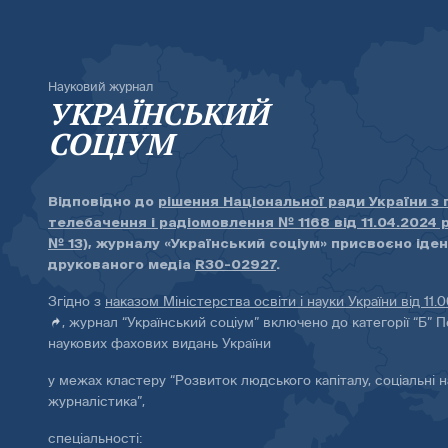
Науковий журнал
УКРАЇНСЬКИЙ
СОЦІУМ
Відповідно до
рішення Національної ради України з
телебачення і радіомовлення № 1168 від 11.04.2024 
№ 13)
, журналу «Український соціум» присвоєно іде
друкованого медіа
R30-02927
.
Згідно з
наказом Міністерства освіти і науки України від 11.
, журнал “Український соціум” включено до категорії “Б” П
наукових фахових видань України
у межах кластеру “Розвиток людського капіталу, соціальні н
журналістика”,
спеціальності: