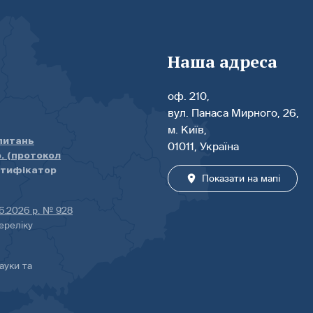
Наша адреса
оф. 210,
вул. Панаса Мирного, 26,
м. Київ,
 питань
01011, Україна
р. (протокол
нтифікатор
Показати на мапі
06.2026 р. № 928
ереліку
ауки та