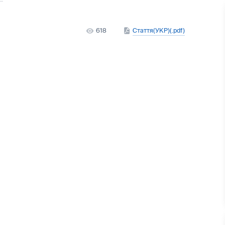
618
Стаття(УКР)(.pdf)