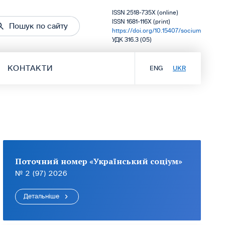
ISSN 2518-735X (online)
ISSN 1681-116X (print)
Пошук по сайту
https://doi.org/10.15407/socium
УДК 316.3 (05)
КОНТАКТИ
ENG
UKR
Поточний номер «Український соціум»
№ 2 (97) 2026
Детальніше