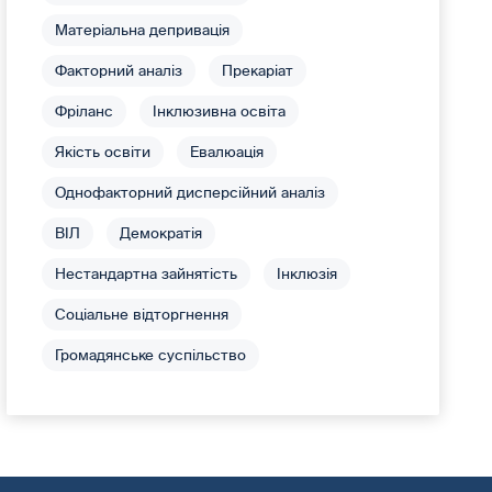
Матеріальна депривація
Факторний аналіз
Прекаріат
Фріланс
Інклюзивна освіта
Якість освіти
Евалюація
Однофакторний дисперсійний аналіз
ВІЛ
Демократія
Нестандартна зайнятість
Інклюзія
Соціальне відторгнення
Громадянське суспільство