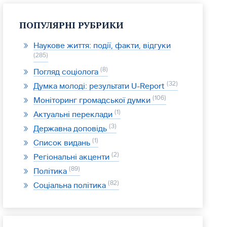
ПОПУЛЯРНІ РУБРИКИ
Наукове життя: події, факти, відгуки
285
8
Погляд соціолога
32
Думка молоді: результати U-Report
106
Моніторинг громадської думки
1
Актуальні переклади
3
Державна доповідь
1
Список видань
2
Регіональні акценти
89
Політика
82
Соціальна політика