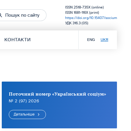
ISSN 2518-735X (online)
ISSN 1681-116X (print)
Пошук по сайту
https://doi.org/10.15407/socium
УДК 316.3 (05)
КОНТАКТИ
ENG
UKR
Поточний номер «Український соціум»
№ 2 (97) 2026
Детальніше