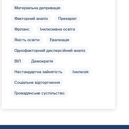
Матеріальна депривація
Факторний аналіз
Прекаріат
Фріланс
Інклюзивна освіта
Якість освіти
Евалюація
Однофакторний дисперсійний аналіз
ВІЛ
Демократія
Нестандартна зайнятість
Інклюзія
Соціальне відторгнення
Громадянське суспільство