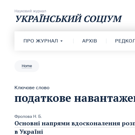
Перейти до вмісту
Науковий журнал
УКРАЇНСЬКИЙ СОЦІУМ
ПРО ЖУРНАЛ
АРХІВ
РЕДКОЛ
Home
Ключове слово
податкове навантаже
Фролова Н. Б.
Основні напрями вдосконалення роз
в Україні