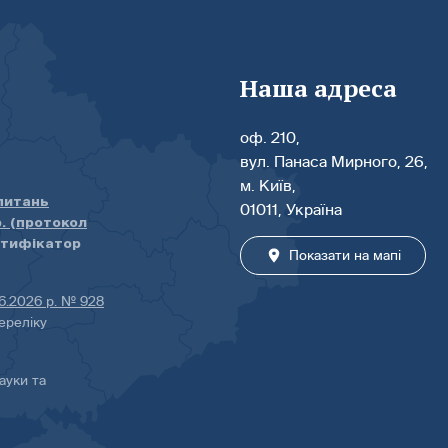
Наша адреса
оф. 210,
вул. Панаса Мирного, 26,
м. Київ,
 питань
01011, Україна
р. (протокол
нтифікатор
Показати на мапі
06.2026 р. № 928
ереліку
ауки та