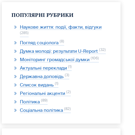
ПОПУЛЯРНІ РУБРИКИ
Наукове життя: події, факти, відгуки
285
8
Погляд соціолога
32
Думка молоді: результати U-Report
106
Моніторинг громадської думки
1
Актуальні переклади
3
Державна доповідь
1
Список видань
2
Регіональні акценти
89
Політика
82
Соціальна політика