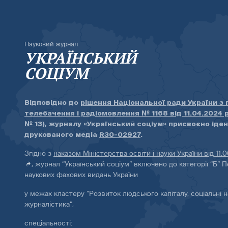
Науковий журнал
УКРАЇНСЬКИЙ
СОЦІУМ
Відповідно до
рішення Національної ради України з
телебачення і радіомовлення № 1168 від 11.04.2024 
№ 13)
, журналу «Український соціум» присвоєно іде
друкованого медіа
R30-02927
.
Згідно з
наказом Міністерства освіти і науки України від 11.
, журнал “Український соціум” включено до категорії “Б” П
наукових фахових видань України
у межах кластеру “Розвиток людського капіталу, соціальні н
журналістика”,
спеціальності: