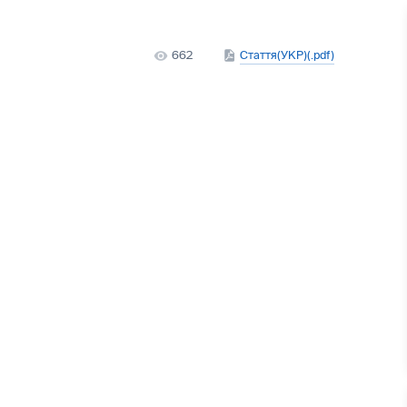
662
Стаття(УКР)(.pdf)