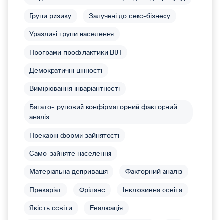
Групи ризику
Залучені до секс-бізнесу
Уразливі групи населення
Програми профілактики ВІЛ
Демократичні цінності
Вимірювання інваріантності
Багато-груповий конфірматорний факторний
аналіз
Прекарні форми зайнятості
Само-зайняте населення
Матеріальна депривація
Факторний аналіз
Прекаріат
Фріланс
Інклюзивна освіта
Якість освіти
Евалюація