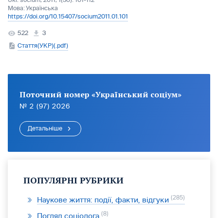
Ukr. socìum, 2011, 1(36): 101-112
Мова:
Українська
https://doi.org/10.15407/socium2011.01.101
522
3
Стаття(УКР)(.pdf)
Поточний номер «Український соціум»
№ 2 (97) 2026
Детальніше
ПОПУЛЯРНІ РУБРИКИ
285
Наукове життя: події, факти, відгуки
8
Погляд соціолога