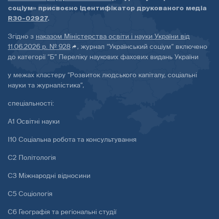
соціум» присвоєно ідентифікатор друкованого медіа
R30-02927
.
Згідно з
наказом Міністерства освіти і науки України від
11.06.2026 р. № 928
, журнал “Український соціум” включено
до категорії “Б” Переліку наукових фахових видань України
у межах кластеру “Розвиток людського капіталу, соціальні
науки та журналістика”,
спеціальності:
А1 Освітні науки
І10 Соціальна робота та консультування
С2 Політологія
С3 Міжнародні відносини
С5 Соціологія
С6 Географія та регіональні студії