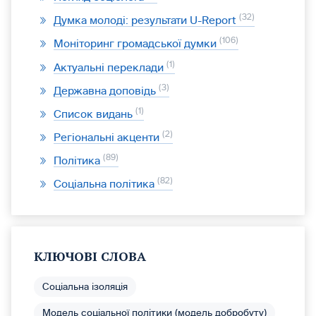
32
Думка молоді: результати U-Report
106
Моніторинг громадської думки
1
Актуальні переклади
3
Державна доповідь
1
Список видань
2
Регіональні акценти
89
Політика
82
Соціальна політика
КЛЮЧОВІ СЛОВА
Соціальна ізоляція
Модель соціальної політики (модель добробуту)