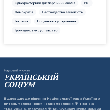
Однофакторний дисперсійний аналіз
ВІЛ
Демократія
Нестандартна зайнятість
Інклюзія
Соціальне відторгнення
Громадянське суспільство
Науковий журнал
УКРАЇНСЬКИЙ
СОЦІУМ
Відповідно до
рішення Національної ради України з
питань телебачення і радіомовлення № 1168 від
11.04.2024 р. (протокол № 13)
, журналу «Український