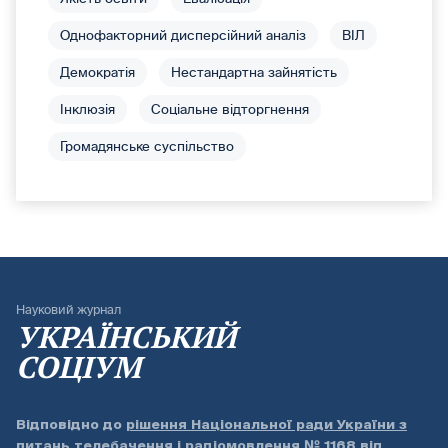
Однофакторний дисперсійний аналіз
ВІЛ
Демократія
Нестандартна зайнятість
Інклюзія
Соціальне відторгнення
Громадянське суспільство
Науковий журнал
УКРАЇНСЬКИЙ
СОЦІУМ
Відповідно до
рішення Національної ради України з
питань телебачення і радіомовлення № 1168 від