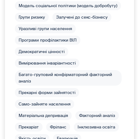
Модель соціальної політики (модель добробуту)
Групи ризику
Залучені до секс-бізнесу
Уразливі групи населення
Програми профілактики ВІЛ
Демократичні цінності
Вимірювання інваріантності
Багато-груповий конфірматорний факторний
аналіз
Прекарні форми зайнятості
Само-зайняте населення
Матеріальна депривація
Факторний аналіз
Прекаріат
Фріланс
Інклюзивна освіта
Якість освіти
Евалюація