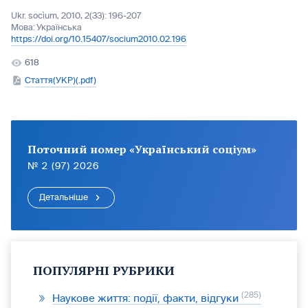
Ukr. socìum, 2010, 2(33): 196-207
Мова:
Українська
https://doi.org/10.15407/socium2010.02.196
618
Стаття(УКР)(.pdf)
Поточний номер «Український соціум»
№ 2 (97) 2026
Детальніше
ПОПУЛЯРНІ РУБРИКИ
285
Наукове життя: події, факти, відгуки