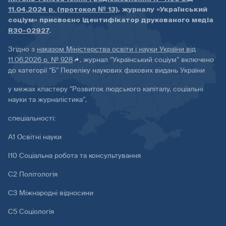
11.04.2024 р. (протокол № 13)
, журналу «Український
соціум» присвоєно ідентифікатор друкованого медіа
R30-02927
.
Згідно з
наказом Міністерства освіти і науки України від
11.06.2026 р. № 928
, журнал “Український соціум” включено
до категорії “Б” Переліку наукових фахових видань України
у межах кластеру “Розвиток людського капіталу, соціальні
науки та журналістика”,
спеціальності:
А1 Освітні науки
І10 Соціальна робота та консультування
С2 Політологія
С3 Міжнародні відносини
С5 Соціологія