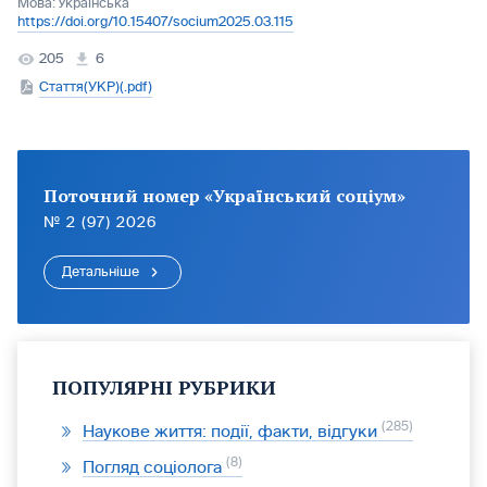
Мова:
Українська
https://doi.org/10.15407/socium2025.03.115
205
6
Стаття(УКР)(.pdf)
Поточний номер «Український соціум»
№ 2 (97) 2026
Детальніше
ПОПУЛЯРНІ РУБРИКИ
285
Наукове життя: події, факти, відгуки
8
Погляд соціолога