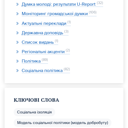
32
Думка молоді: результати U-Report
106
Моніторинг громадської думки
1
Актуальні переклади
3
Державна доповідь
1
Список видань
2
Регіональні акценти
89
Політика
82
Соціальна політика
КЛЮЧОВІ СЛОВА
Соціальна ізоляція
Модель соціальної політики (модель добробуту)