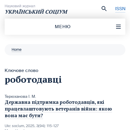
Перейти до вмісту
Науковий журнал
ISSN
УКРАЇНСЬКИЙ СОЦІУМ
МЕНЮ
Home
Ключове слово
роботодавці
Терюханова І. М.
Державна підтримка роботодавців, які
працевлаштовують ветеранів війни: якою
вона має бути?
Ukr. socìum, 2025, 3(94): 115-127