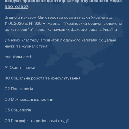
соціум» присвоєно ідентифікатор друкованого медіа
R30-02927
.
Згідно з
наказом Міністерства освіти і науки України від
11.06.2026 р. № 928
, журнал “Український соціум” включено
до категорії “Б” Переліку наукових фахових видань України
у межах кластеру “Розвиток людського капіталу, соціальні
науки та журналістика”,
спеціальності:
А1 Освітні науки
І10 Соціальна робота та консультування
С2 Політологія
С3 Міжнародні відносини
С5 Соціологія
С6 Географія та регіональні студії