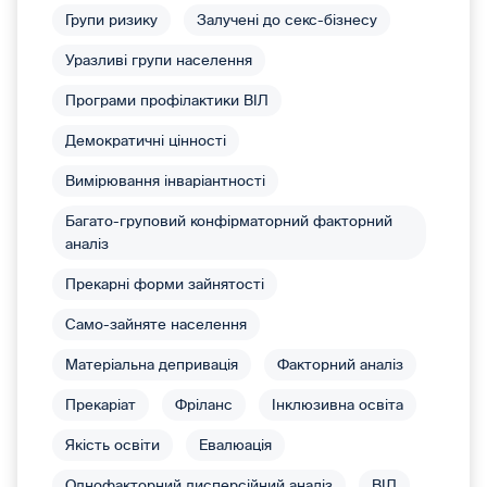
Групи ризику
Залучені до секс-бізнесу
Уразливі групи населення
Програми профілактики ВІЛ
Демократичні цінності
Вимірювання інваріантності
Багато-груповий конфірматорний факторний
аналіз
Прекарні форми зайнятості
Само-зайняте населення
Матеріальна депривація
Факторний аналіз
Прекаріат
Фріланс
Інклюзивна освіта
Якість освіти
Евалюація
Однофакторний дисперсійний аналіз
ВІЛ