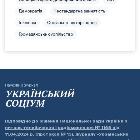
Демократія
Нестандартна зайнятість
Інклюзія
Соціальне відторгнення
Громадянське суспільство
Науковий журнал
УКРАЇНСЬКИЙ
СОЦІУМ
Відповідно до
рішення Національної ради України з
питань телебачення і радіомовлення № 1168 від
11.04.2024 р. (протокол № 13)
, журналу «Український