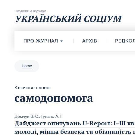
Перейти до вмісту
Науковий журнал
УКРАЇНСЬКИЙ СОЦІУМ
ПРО ЖУРНАЛ
АРХІВ
РЕДКОЛ
Home
Ключове слово
самодопомога
Демчук В. С.
,
Гупало А. І.
Дайджест опитувань U-Report: I–ІІІ кв
молоді, мінна безпека та обізнаність