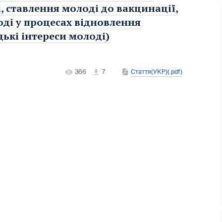
, ставлення молоді до вакцинації,
оді у процесах відновлення
ькі інтереси молоді)
366
7
Стаття(УКР)(.pdf)