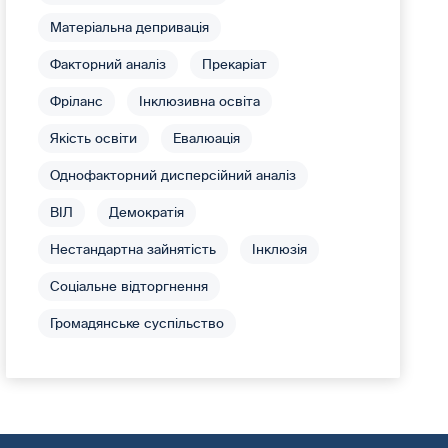
Матеріальна депривація
Факторний аналіз
Прекаріат
Фріланс
Інклюзивна освіта
Якість освіти
Евалюація
Однофакторний дисперсійний аналіз
ВІЛ
Демократія
Нестандартна зайнятість
Інклюзія
Соціальне відторгнення
Громадянське суспільство