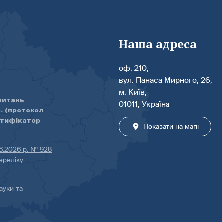
Наша адреса
оф. 210,
вул. Панаса Мирного, 26,
м. Київ,
 питань
01011, Україна
р. (протокол
нтифікатор
Показати на мапі
06.2026 р. № 928
ереліку
ауки та