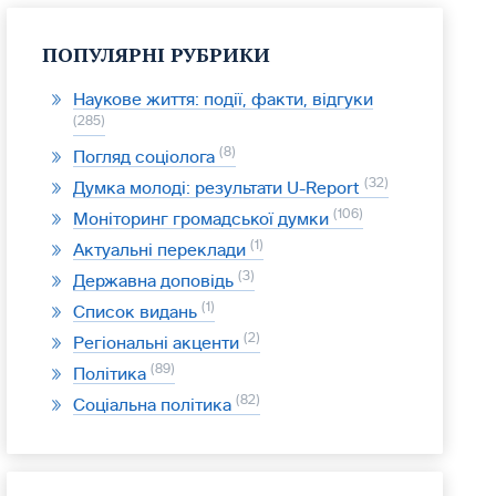
ПОПУЛЯРНІ РУБРИКИ
Наукове життя: події, факти, відгуки
285
8
Погляд соціолога
32
Думка молоді: результати U-Report
106
Моніторинг громадської думки
1
Актуальні переклади
3
Державна доповідь
1
Список видань
2
Регіональні акценти
89
Політика
82
Соціальна політика