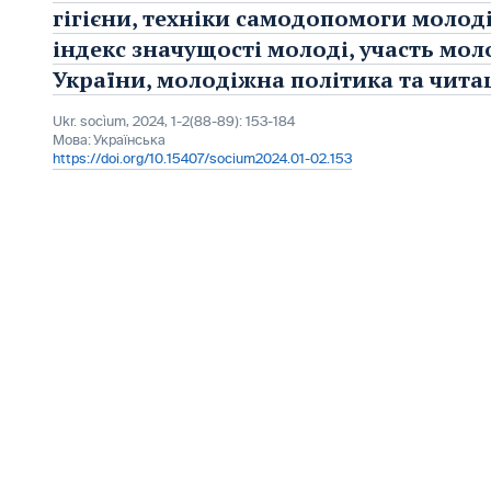
гігієни, техніки самодопомоги молоді
індекс значущості молоді, участь мол
України, молодіжна політика та читац
Ukr. socìum, 2024, 1-2(88-89): 153-184
Мова:
Українська
https://doi.org/10.15407/socium2024.01-02.153