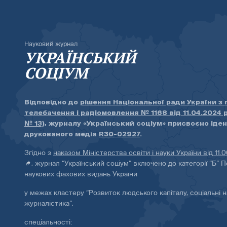
Науковий журнал
УКРАЇНСЬКИЙ
СОЦІУМ
Відповідно до
рішення Національної ради України з
телебачення і радіомовлення № 1168 від 11.04.2024 
№ 13)
, журналу «Український соціум» присвоєно іде
друкованого медіа
R30-02927
.
Згідно з
наказом Міністерства освіти і науки України від 11.
, журнал “Український соціум” включено до категорії “Б” П
наукових фахових видань України
у межах кластеру “Розвиток людського капіталу, соціальні н
журналістика”,
спеціальності: