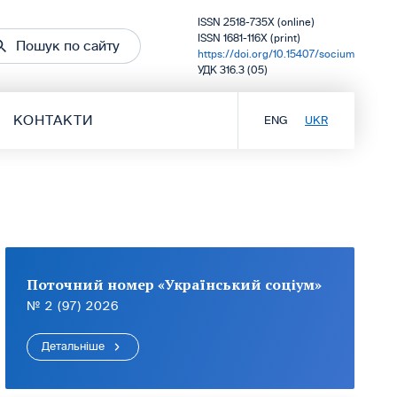
ISSN 2518-735X (online)
ISSN 1681-116X (print)
Пошук по сайту
https://doi.org/10.15407/socium
УДК 316.3 (05)
КОНТАКТИ
ENG
UKR
Поточний номер «Український соціум»
№ 2 (97) 2026
Детальніше