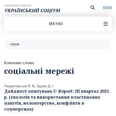
Перейти до вмісту
Науковий журнал
ISSN
УКРАЇНСЬКИЙ СОЦІУМ
МЕНЮ
Home
Ключове слово
соціальні мережі
Людоговська К. В.
,
Бурак Д. І.
Дайджест опитувань U-Report: IІІ квартал 2021
р. (екологія та використання пластикових
пакетів, волонтерство, конфлікти в
соцмережах)