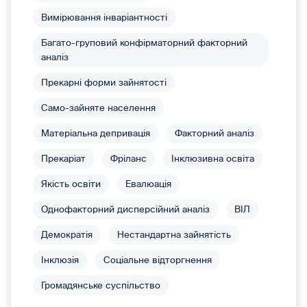
Вимірювання інваріантності
Багато-груповий конфірматорний факторний
аналіз
Прекарні форми зайнятості
Само-зайняте населення
Матеріальна депривація
Факторний аналіз
Прекаріат
Фріланс
Інклюзивна освіта
Якість освіти
Евалюація
Однофакторний дисперсійний аналіз
ВІЛ
Демократія
Нестандартна зайнятість
Інклюзія
Соціальне відторгнення
Громадянське суспільство