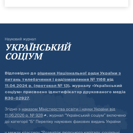
Науковий журнал
УКРАЇНСЬКИЙ
СОЦІУМ
Відповідно до
рішення Національної ради України з
питань телебачення і радіомовлення № 1168 від
11.04.2024 р. (протокол № 13)
, журналу «Український
соціум» присвоєно ідентифікатор друкованого медіа
R30-02927
.
Згідно з
наказом Міністерства освіти і науки України від
11.06.2026 р. № 928
, журнал “Український соціум” включено
до категорії “Б” Переліку наукових фахових видань України
у межах кластеру “Розвиток людського капіталу, соціальні