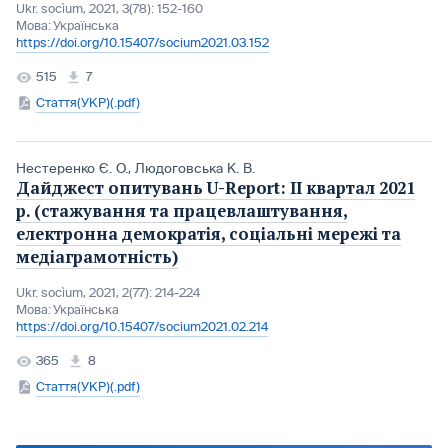
Ukr. socìum, 2021, 3(78): 152-160
Мова:
Українська
https://doi.org/10.15407/socium2021.03.152
515
7
Стаття(УКР)(.pdf)
Нестеренко Є. О.
,
Людоговська К. В.
Дайджест опитувань U-Report: ІІ квартал 2021
р. (стажування та працевлаштування,
електронна демократія, соціальні мережі та
медіаграмотність)
Ukr. socìum, 2021, 2(77): 214-224
Мова:
Українська
https://doi.org/10.15407/socium2021.02.214
365
8
Стаття(УКР)(.pdf)