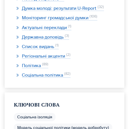
32
Думка молоді: результати U-Report
106
Моніторинг громадської думки
1
Актуальні переклади
3
Державна доповідь
1
Список видань
2
Регіональні акценти
89
Політика
82
Соціальна політика
КЛЮЧОВІ СЛОВА
Соціальна ізоляція
Модель соціальної політики (модель добробуту)