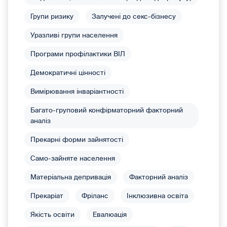
Групи ризику
Залучені до секс-бізнесу
Уразливі групи населення
Програми профілактики ВІЛ
Демократичні цінності
Вимірювання інваріантності
Багато-груповий конфірматорний факторний
аналіз
Прекарні форми зайнятості
Само-зайняте населення
Матеріальна депривація
Факторний аналіз
Прекаріат
Фріланс
Інклюзивна освіта
Якість освіти
Евалюація