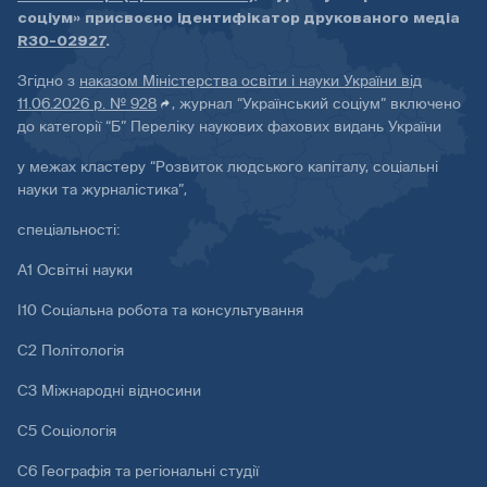
соціум» присвоєно ідентифікатор друкованого медіа
R30-02927
.
Згідно з
наказом Міністерства освіти і науки України від
11.06.2026 р. № 928
, журнал “Український соціум” включено
до категорії “Б” Переліку наукових фахових видань України
у межах кластеру “Розвиток людського капіталу, соціальні
науки та журналістика”,
спеціальності:
А1 Освітні науки
І10 Соціальна робота та консультування
С2 Політологія
С3 Міжнародні відносини
С5 Соціологія
С6 Географія та регіональні студії