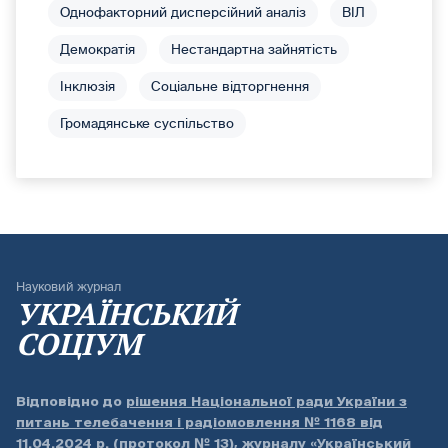
Однофакторний дисперсійний аналіз
ВІЛ
Демократія
Нестандартна зайнятість
Інклюзія
Соціальне відторгнення
Громадянське суспільство
Науковий журнал
УКРАЇНСЬКИЙ
СОЦІУМ
Відповідно до
рішення Національної ради України з
питань телебачення і радіомовлення № 1168 від
11.04.2024 р. (протокол № 13)
, журналу «Український