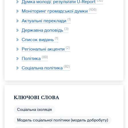
32
Думка молоді: результати U-Report
106
Моніторинг громадської думки
1
Актуальні переклади
3
Державна доповідь
1
Список видань
2
Регіональні акценти
89
Політика
82
Соціальна політика
КЛЮЧОВІ СЛОВА
Соціальна ізоляція
Модель соціальної політики (модель добробуту)