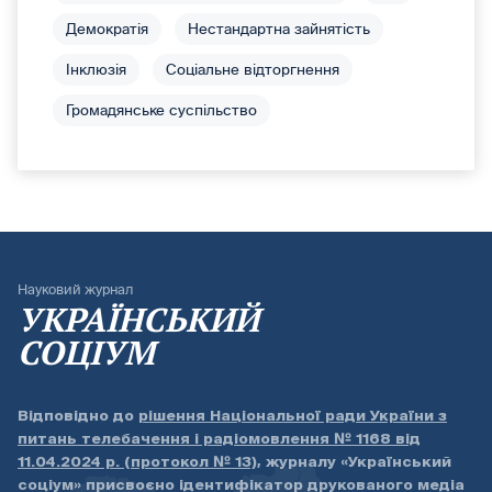
Демократія
Нестандартна зайнятість
Інклюзія
Соціальне відторгнення
Громадянське суспільство
Науковий журнал
УКРАЇНСЬКИЙ
СОЦІУМ
Відповідно до
рішення Національної ради України з
питань телебачення і радіомовлення № 1168 від
11.04.2024 р. (протокол № 13)
, журналу «Український
соціум» присвоєно ідентифікатор друкованого медіа