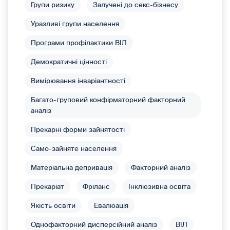
Групи ризику
Залучені до секс-бізнесу
Уразливі групи населення
Програми профілактики ВІЛ
Демократичні цінності
Вимірювання інваріантності
Багато-груповий конфірматорний факторний
аналіз
Прекарні форми зайнятості
Само-зайняте населення
Матеріальна депривація
Факторний аналіз
Прекаріат
Фріланс
Інклюзивна освіта
Якість освіти
Евалюація
Однофакторний дисперсійний аналіз
ВІЛ