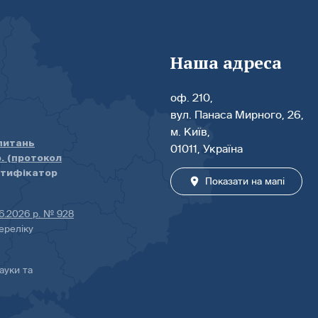
Наша адреса
оф. 210,
вул. Панаса Мирного, 26,
м. Київ,
 питань
01011, Україна
р. (протокол
нтифікатор
Показати на мапі
06.2026 р. № 928
ереліку
ауки та