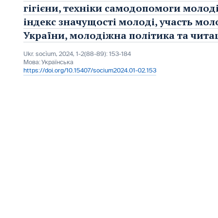
гігієни, техніки самодопомоги молоді
індекс значущості молоді, участь мол
України, молодіжна політика та читац
Ukr. socìum, 2024, 1-2(88-89): 153-184
Мова:
Українська
https://doi.org/10.15407/socium2024.01-02.153