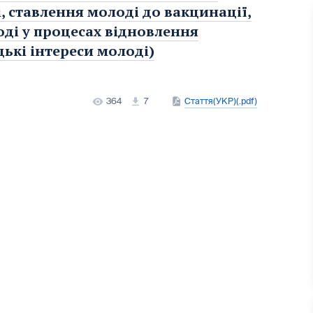
, ставлення молоді до вакцинації,
оді у процесах відновлення
ькі інтереси молоді)
364
7
Стаття(УКР)(.pdf)