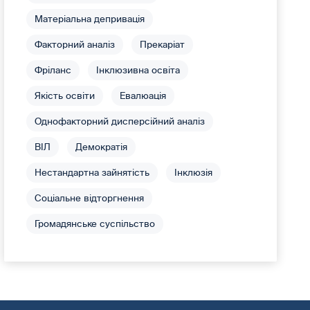
Матеріальна депривація
Факторний аналіз
Прекаріат
Фріланс
Інклюзивна освіта
Якість освіти
Евалюація
Однофакторний дисперсійний аналіз
ВІЛ
Демократія
Нестандартна зайнятість
Інклюзія
Соціальне відторгнення
Громадянське суспільство