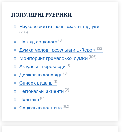
ПОПУЛЯРНІ РУБРИКИ
Наукове життя: події, факти, відгуки
285
8
Погляд соціолога
32
Думка молоді: результати U-Report
106
Моніторинг громадської думки
1
Актуальні переклади
3
Державна доповідь
1
Список видань
2
Регіональні акценти
89
Політика
82
Соціальна політика