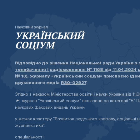
Науковий журнал
УКРАЇНСЬКИЙ
СОЦІУМ
Відповідно до
рішення Національної ради України з
телебачення і радіомовлення № 1168 від 11.04.2024 
№ 13)
, журналу «Український соціум» присвоєно іде
друкованого медіа
R30-02927
.
Згідно з
наказом Міністерства освіти і науки України від 11.
, журнал “Український соціум” включено до категорії “Б” П
наукових фахових видань України
у межах кластеру “Розвиток людського капіталу, соціальні н
журналістика”,
спеціальності: