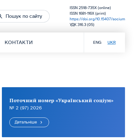
ISSN 2518-735X (online)
ISSN 1681-116X (print)
Пошук по сайту
https://doi.org/10.15407/socium
УДК 316.3 (05)
КОНТАКТИ
ENG
UKR
Поточний номер «Український соціум»
№ 2 (97) 2026
Детальніше