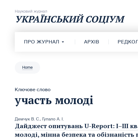
Перейти до вмісту
Науковий журнал
УКРАЇНСЬКИЙ СОЦІУМ
ПРО ЖУРНАЛ
АРХІВ
РЕДКОЛ
Home
Ключове слово
участь молоді
Демчук В. С.
,
Гупало А. І.
Дайджест опитувань U-Report: I–ІІІ кв
молоді, мінна безпека та обізнаність