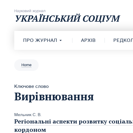
Перейти до вмісту
Науковий журнал
УКРАЇНСЬКИЙ СОЦІУМ
ПРО ЖУРНАЛ
АРХІВ
РЕДКОЛ
Home
Ключове слово
Вирівнювання
Мельник С. В.
Регіональні аспекти розвитку соціаль
кордоном