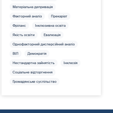
Матеріальна депривація
Факторний аналіз
Прекаріат
Фріланс
Інклюзивна освіта
Якість освіти
Евалюація
Однофакторний дисперсійний аналіз
ВІЛ
Демократія
Нестандартна зайнятість
Інклюзія
Соціальне відторгнення
Громадянське суспільство