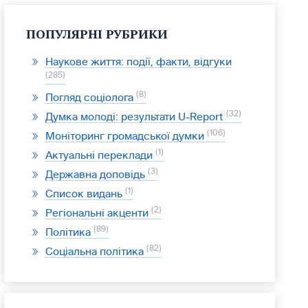
ПОПУЛЯРНІ РУБРИКИ
Наукове життя: події, факти, відгуки
285
8
Погляд соціолога
32
Думка молоді: результати U-Report
106
Моніторинг громадської думки
1
Актуальні переклади
3
Державна доповідь
1
Список видань
2
Регіональні акценти
89
Політика
82
Соціальна політика