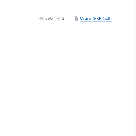
550
2
Стаття(УКР)(.pdf)