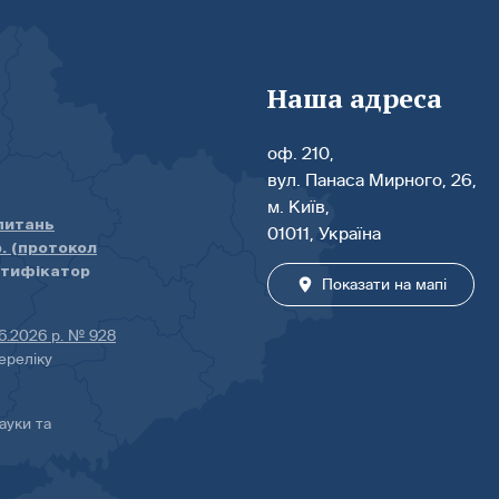
Наша адреса
оф. 210,
вул. Панаса Мирного, 26,
м. Київ,
 питань
01011, Україна
р. (протокол
нтифікатор
Показати на мапі
06.2026 р. № 928
ереліку
ауки та