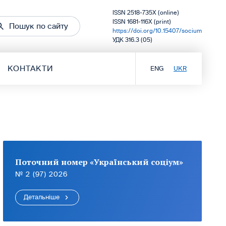
ISSN 2518-735X (online)
ISSN 1681-116X (print)
Пошук по сайту
https://doi.org/10.15407/socium
УДК 316.3 (05)
КОНТАКТИ
ENG
UKR
Поточний номер «Український соціум»
№ 2 (97) 2026
Детальніше