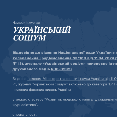
Науковий журнал
УКРАЇНСЬКИЙ
СОЦІУМ
Відповідно до
рішення Національної ради України з
телебачення і радіомовлення № 1168 від 11.04.2024 
№ 13)
, журналу «Український соціум» присвоєно іде
друкованого медіа
R30-02927
.
Згідно з
наказом Міністерства освіти і науки України від 11.
, журнал “Український соціум” включено до категорії “Б” П
наукових фахових видань України
у межах кластеру “Розвиток людського капіталу, соціальні н
журналістика”,
спеціальності: