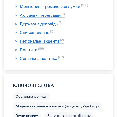
106
Моніторинг громадської думки
1
Актуальні переклади
3
Державна доповідь
1
Список видань
2
Регіональні акценти
89
Політика
82
Соціальна політика
КЛЮЧОВІ СЛОВА
Соціальна ізоляція
Модель соціальної політики (модель добробуту)
Групи ризику
Залучені до секс-бізнесу