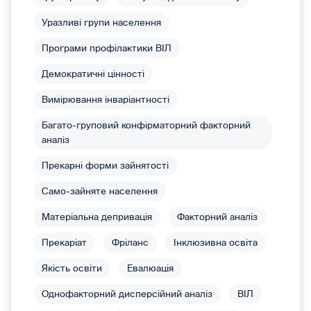
Уразливі групи населення
Програми профілактики ВІЛ
Демократичні цінності
Вимірювання інваріантності
Багато-груповий конфірматорний факторний
аналіз
Прекарні форми зайнятості
Само-зайняте населення
Матеріальна депривація
Факторний аналіз
Прекаріат
Фріланс
Інклюзивна освіта
Якість освіти
Евалюація
Однофакторний дисперсійний аналіз
ВІЛ