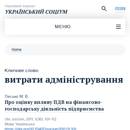
Перейти до вмісту
Науковий журнал
ISSN
УКРАЇНСЬКИЙ СОЦІУМ
МЕНЮ
Home
Ключове слово
витрати адміністрування
Лесько М. В.
Про оцінку впливу ПДВ на фінансово-
господарську діяльність підприємства
Ukr. socìum, 2011, 1(36): 101-112
Мова:
Українська
https://doi.org/10.15407/socium2011.01.101