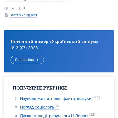
523
3
Стаття(УКР)(.pdf)
Поточний номер «Український соціум»
№ 2 (97) 2026
Детальніше
ПОПУЛЯРНІ РУБРИКИ
285
Наукове життя: події, факти, відгуки
8
Погляд соціолога
32
Думка молоді: результати U-Report