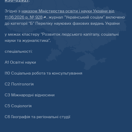
R30-02927
.
Згідно з
наказом Міністерства освіти і науки України від
11.06.2026 р. № 928
, журнал “Український соціум” включено
до категорії “Б” Переліку наукових фахових видань України
у межах кластеру “Розвиток людського капіталу, соціальні
науки та журналістика”,
спеціальності:
А1 Освітні науки
І10 Соціальна робота та консультування
С2 Політологія
С3 Міжнародні відносини
С5 Соціологія
С6 Географія та регіональні студії