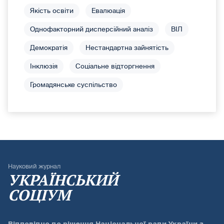
Якість освіти
Евалюація
Однофакторний дисперсійний аналіз
ВІЛ
Демократія
Нестандартна зайнятість
Інклюзія
Соціальне відторгнення
Громадянське суспільство
Науковий журнал
УКРАЇНСЬКИЙ
СОЦІУМ
Відповідно до
рішення Національної ради України з