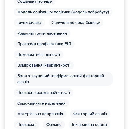
Соціальна ізоляція
Модель соціальної політики (модель добробуту)
Групи ризику
Залучені до секс-бізнесу
Уразливі групи населення
Програми профілактики ВІЛ
Демократичні цінності
Вимірювання інваріантності
Багато-груповий конфірматорний факторний
аналіз
Прекарні форми зайнятості
Само-зайняте населення
Матеріальна депривація
Факторний аналіз
Прекаріат
Фріланс
Інклюзивна освіта