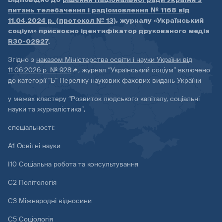
питань телебачення і радіомовлення № 1168 від
11.04.2024 р. (протокол № 13)
, журналу «Український
соціум» присвоєно ідентифікатор друкованого медіа
R30-02927
.
Згідно з
наказом Міністерства освіти і науки України від
11.06.2026 р. № 928
, журнал “Український соціум” включено
до категорії “Б” Переліку наукових фахових видань України
у межах кластеру “Розвиток людського капіталу, соціальні
науки та журналістика”,
спеціальності:
А1 Освітні науки
І10 Соціальна робота та консультування
С2 Політологія
С3 Міжнародні відносини
С5 Соціологія