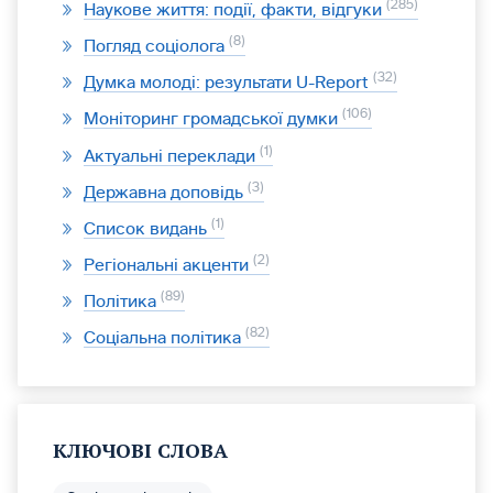
285
Наукове життя: події, факти, відгуки
8
Погляд соціолога
32
Думка молоді: результати U-Report
106
Моніторинг громадської думки
1
Актуальні переклади
3
Державна доповідь
1
Список видань
2
Регіональні акценти
89
Політика
82
Соціальна політика
КЛЮЧОВІ СЛОВА