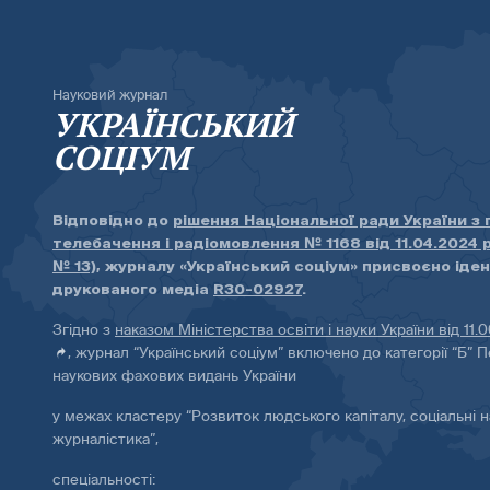
Науковий журнал
УКРАЇНСЬКИЙ
СОЦІУМ
Відповідно до
рішення Національної ради України з
телебачення і радіомовлення № 1168 від 11.04.2024 
№ 13)
, журналу «Український соціум» присвоєно іде
друкованого медіа
R30-02927
.
Згідно з
наказом Міністерства освіти і науки України від 11.
, журнал “Український соціум” включено до категорії “Б” П
наукових фахових видань України
у межах кластеру “Розвиток людського капіталу, соціальні н
журналістика”,
спеціальності: