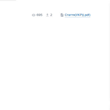
695
2
Стаття(УКР)(.pdf)