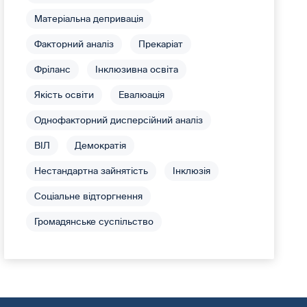
Матеріальна депривація
Факторний аналіз
Прекаріат
Фріланс
Інклюзивна освіта
Якість освіти
Евалюація
Однофакторний дисперсійний аналіз
ВІЛ
Демократія
Нестандартна зайнятість
Інклюзія
Соціальне відторгнення
Громадянське суспільство