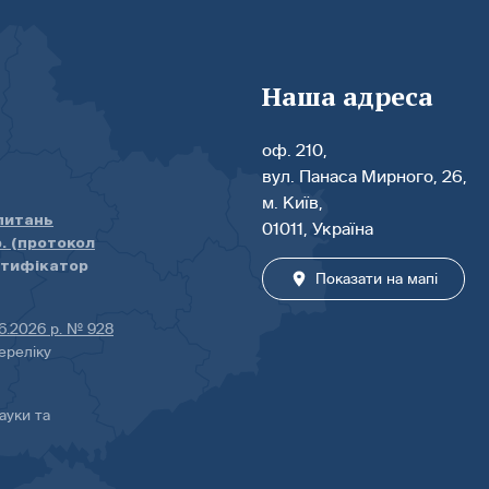
Наша адреса
оф. 210,
вул. Панаса Мирного, 26,
м. Київ,
 питань
01011, Україна
р. (протокол
нтифікатор
Показати на мапі
06.2026 р. № 928
ереліку
ауки та