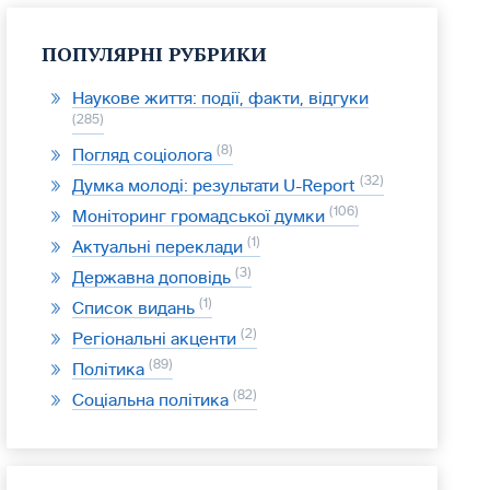
ПОПУЛЯРНІ РУБРИКИ
Наукове життя: події, факти, відгуки
285
8
Погляд соціолога
32
Думка молоді: результати U-Report
106
Моніторинг громадської думки
1
Актуальні переклади
3
Державна доповідь
1
Список видань
2
Регіональні акценти
89
Політика
82
Соціальна політика