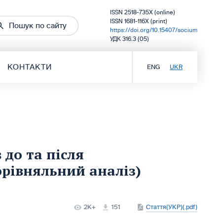
ISSN 2518-735X (online)
ISSN 1681-116X (print)
Пошук по сайту
https://doi.org/10.15407/socium
УДК 316.3 (05)
КОНТАКТИ
ENG
UKR
 до та після
орівняльний аналіз)
2K+
151
Стаття(УКР)(.pdf)