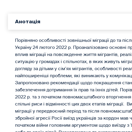
Анотація
Порівняно особливості зовнішньої міграції до та піс
Україну 24 лютого 2022 р. Проаналізовано основні пр
вплив міграції на повсякденне життя мігрантів, реал
ситуацію у громадах і спільнотах, в яких живуть міг
догляду за дітьми у сім’ях мігрантів, особливості реа
найпоширеніші проблеми, які виникають у комунікація
Запропоновано рекомендації щодо покращення станови
забезпечення дотримання їх прав та їхніх дітей. Порі
2022 р. та з початком повно­масштабного вторгнення 
спільні риси і відмінності цих двох етапів міграції.
міграції у передвоєний період та після повномасшта
збройної агресії Росії виїзд українців за кордон мав ч
початком війни головним аргументом щодо виїзду з 