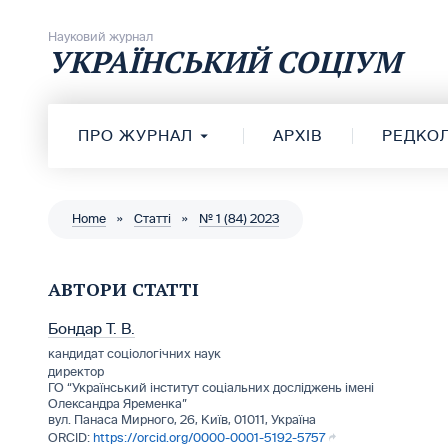
Перейти до вмісту
Науковий журнал
УКРАЇНСЬКИЙ СОЦІУМ
ПРО ЖУРНАЛ
АРХІВ
РЕДКОЛ
Home
»
Статті
»
№ 1 (84) 2023
АВТОРИ СТАТТІ
Бондар Т. В.
кандидат соціологічних наук
директор
ГО “Український інститут соціальних досліджень імені
Олександра Яременка”
вул. Панаса Мирного, 26, Київ, 01011, Україна
https://orcid.org/0000-0001-5192-5757