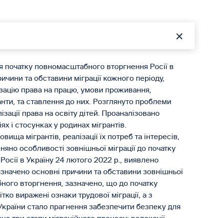
ля початку повномасштабного вторгнення Росії в
ичини та обставини міграції кожного періоду,
ізацію права на працю, умови проживання,
ранти, та ставлення до них. Розглянуто проблеми
лізації права на освіту дітей. Проаналізовано
х і стосунках у родинах мігрантів.
ща мігрантів, реалізації їх потреб та інтересів,
вняно особливості зовнішньої міграції до початку
Росії в Україну 24 лютого 2022 р., виявлено
 Визначено основні причини та обставини зовнішньої
бного вторгнення, зазначено, що до початку
ітко виражені ознаки трудової міграції, а з
України стало прагнення забезпечити безпеку для