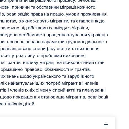
но три етапи міграційного процесу: релокації
основні причини та обставини міграції кожного
тів, реалізацію права на працю, умови проживання,
льнотах, в яких живуть мігранти, та ставлення до
залежно від обставин їх виїзду з України,
 Наведено особливості працевлаштування українців
ни, проаналізовано параметри трудової діяльності
Проаналізовано специфіку освіти та виховання
на освіту, розглянуто проблеми виховання,
ігрантів, впливу міграції на психологічний стан
нформаційно-правової обізнаності мігрантів,
них знань щодо українського та зарубіжного
ік найактуальніших потреб мігрантів і членів
ів і членів їхніх сімей у сприйнятті та плануванні
щодо покращення становища мігрантів, реалізації
в та їхніх дітей.