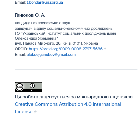
t.bondar@uisr.org.ua
Ганюков О. А.
кандидат філософських наук
завідувач відділу соціально-економічних досліджень
ГО “Український інститут соціальних досліджень імені
Олександра Яременка”
вул. Панаса Мирного, 26, Київ, 01011, Україна
https://orcid.org/0009-0006-2797-5686
aleksejganukov@gmail.com
Ця робота ліцензується за міжнародною ліцензією
Creative Commons Attribution 4.0 International
License
.