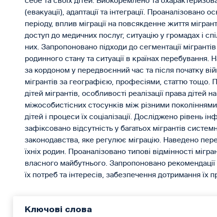
себе та своїх дітей. Виокоремлено та охарактеризова
(евакуації), адаптації та інтеграції. Проаналізовано 
періоду, вплив міграції на повсякденне життя мігран
доступ до медичних послуг, ситуацію у громадах і спі
них. Запропоновано підходи до сегментації мігрантів 
родинного стану та ситуації в країнах перебування.
за кордоном у передвоєнний час та після початку вій
мігрантів за географією, професіями, статтю тощо. 
дітей мігрантів, особливості реалізації права дітей 
міжособистісних стосунків між різними поколіннями м
дітей і процеси їх соціалізації. Досліджено рівень і
зафіксовано відсутність у багатьох мігрантів систем
законодавства, яке регулює міграцію. Наведено перел
їхніх родин. Проаналізовано типові відмінності мігрант
власного майбутнього. Запропоновано рекомендації 
їх потреб та інтересів, забезпечення дотримання їх пра
Ключові слова