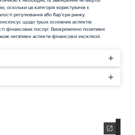
тичною є необхідність зменшення чет­вертої
ю, оскільки ця категорія користувачів є
ості регулювання або бар’єри ринку.
консенсус щодо трьох основних аспектів
ості фінансових послуг. Виокремлено позитивні
акож негативні аспекти фінансової ексклюзії.