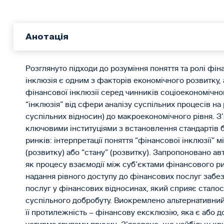
Анотація
Розглянуто підходи до розуміння поняття та ролі фін
інклюзія є одним з факторів економічного розвитку,
фінансової інклюзії серед чинників соціоекономічн
“інклюзія” від сфери аналізу суспільних процесів на р
суспільних відносин) до макроекономічного рівня. З
ключовими інституціями з встановлення стандартів 
ринків: інтерпретації поняття “фінансової інклюзії” мі
(розвитку) або “стану” (розвитку). Запропоновано ав
як процесу взаємодії між суб’єктами фінансового р
надання рівного доступу до фінансових послуг забез
послуг у фінансових відносинах, який сприяє сталос
суспільного добробуту. Виокремлено альтернативний 
її протилежність – фінансову ексклюзію, яка є або 