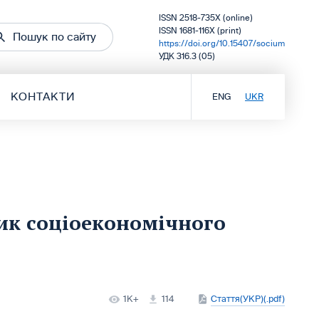
ISSN 2518-735X (online)
ISSN 1681-116X (print)
Пошук по сайту
https://doi.org/10.15407/socium
УДК 316.3 (05)
КОНТАКТИ
ENG
UKR
ик соціоекономічного
1K+
114
Стаття(УКР)(.pdf)