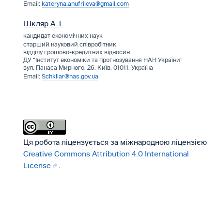
kateryna.anufriieva@gmail.com
Шкляр А. І.
кандидат економічних наук
старший науковий співробітник
відділу грошово-кредитних відносин
ДУ “Інститут економіки та прогнозування НАН України”
вул. Панаса Мирного, 26, Київ, 01011, Україна
Schkliar@nas.gov.ua
Ця робота ліцензується за міжнародною ліцензією
Creative Commons Attribution 4.0 International
License
.