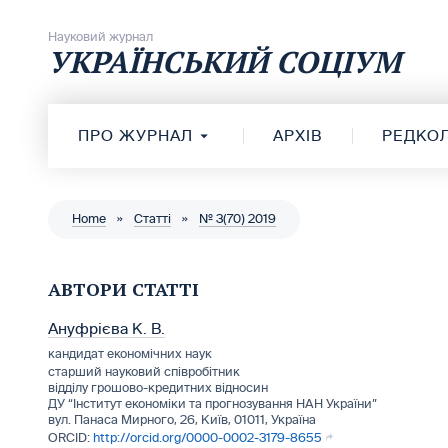
Перейти до вмісту
Науковий журнал
УКРАЇНСЬКИЙ СОЦІУМ
ПРО ЖУРНАЛ
АРХІВ
РЕДКОЛ
Home
»
Статті
»
№ 3(70) 2019
АВТОРИ СТАТТІ
Ануфрієва К. В.
кандидат економічних наук
старший науковий співробітник
відділу грошово-кредитних відносин
ДУ “Інститут економіки та прогнозування НАН України”
вул. Панаса Мирного, 26, Київ, 01011, Україна
http://orcid.org/0000-0002-3179-8655