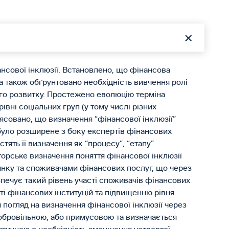
ансової інклюзії. Встановлено, що фінансова
 а також обґрунтовано необхідність вивчення ролі
ого розвитку. Простежено еволюцію терміна
івні соціальних груп (у тому числі різних
’ясовано, що визначення “фінансової інклюзії”
було розширене з боку експертів фінансових
стять її визначення як “процесу”, “етапу”
торське визначення поняття фінансової інклюзії
инку та споживачами фінансових послуг, що через
печує такий рівень участі споживачів фінансових
ті фінансових інституцій та підвищенню рівня
погляд на визначення фінансової інклюзії через
добровільною, або примусовою та визначається