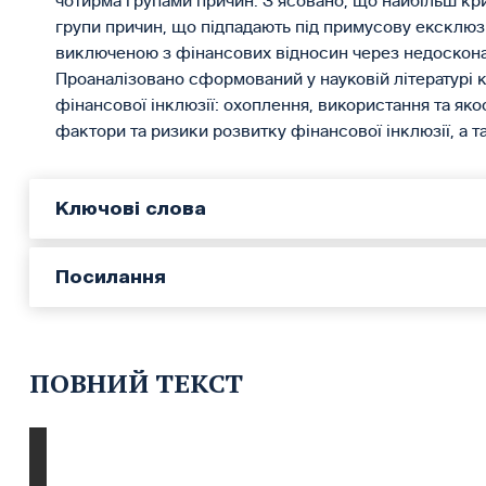
чотирма групами причин. З’ясовано, що найбільш кри
групи причин, що підпадають під примусову ексклюзі
виключеною з фінансових відносин через недосконал
Проаналізовано сформований у науковій літературі 
фінансової інклюзії: охоплення, використання та як
фактори та ризики розвитку фінансової інклюзії, а т
Ключові слова
Посилання
ПОВНИЙ ТЕКСТ