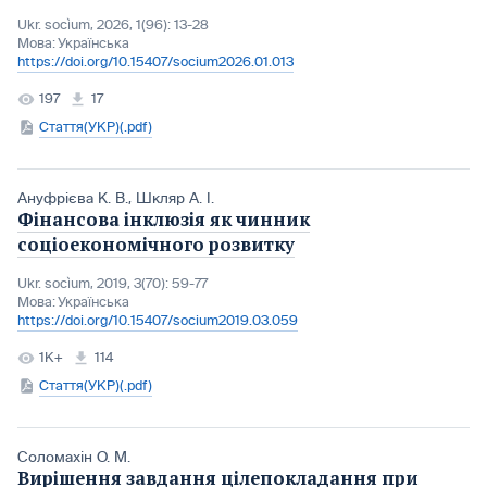
Ukr. socìum, 2026, 1(96): 13-28
Мова:
Українська
https://doi.org/10.15407/socium2026.01.013
197
17
Стаття(УКР)(.pdf)
Ануфрієва К. В.
,
Шкляр А. І.
Фінансова інклюзія як чинник
соціоекономічного розвитку
Ukr. socìum, 2019, 3(70): 59-77
Мова:
Українська
https://doi.org/10.15407/socium2019.03.059
1K+
114
Стаття(УКР)(.pdf)
Соломахін О. М.
Вирішення завдання цілепокладання при