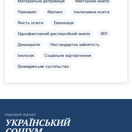
Матеріальна депривація
Факторний аналіз
Прекаріат
Фріланс
Інклюзивна освіта
Якість освіти
Евалюація
Однофакторний дисперсійний аналіз
ВІЛ
Демократія
Нестандартна зайнятість
Інклюзія
Соціальне відторгнення
Громадянське суспільство
Науковий журнал
УКРАЇНСЬКИЙ
СОЦІУМ