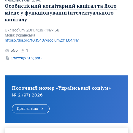
Янишівський В. М.
Особистісний когнітарний капітал та його
місце у функціонуванні інтелектуального
капіталу
Ukr. socìum, 2011, 4(39): 147-158
Мова:
Українська
https://doi.org/10.15407/socium2011.04.147
555
1
Стаття(УКР)(.pdf)
Поточний номер «Український соціум»
№ 2 (97) 2026
Детальніше