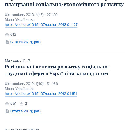
плануванні соціально-економічного розвитку
Ukr. socìum, 2013, 4(47): 127-139
Мова:
Українська
https://doi.org/10.15407/socium2013.04.127
612
Стаття(УКР)(.pdf)
Мельник С. В.
Регіональні аспекти розвитку соціально-
трудової сфери в Україні та за кордоном
Ukr. socìum, 2012, 1(40): 151-168
Мова:
Українська
https://doi.org/10.15407/socium2012.01.151
551
2
Стаття(УКР)(.pdf)